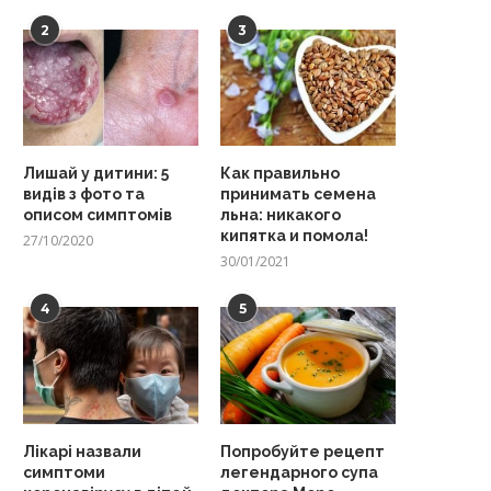
2
3
Лишай у дитини: 5
Как правильно
видів з фото та
принимать семена
описом симптомів
льна: никакого
кипятка и помола!
27/10/2020
30/01/2021
4
5
Лікарі назвали
Попробуйте рецепт
симптоми
легендарного супа