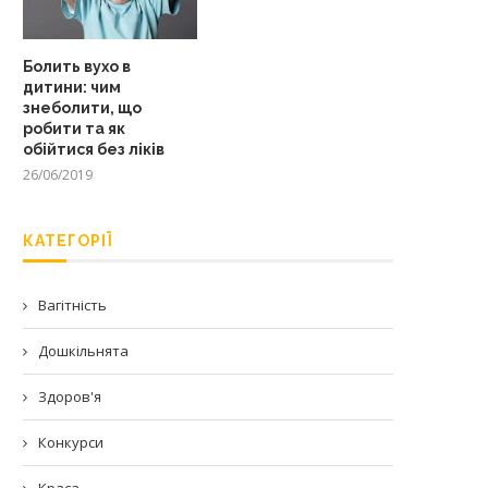
Болить вухо в
дитини: чим
знеболити, що
робити та як
обійтися без ліків
26/06/2019
КАТЕГОРІЇ
Вагітність
Дошкільнята
Здоров'я
Конкурси
Краса