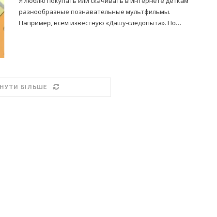
Я люблю покупать или скачивать в интернете деткам
разнообразные познавательные мультфильмы.
Например, всем известную «Дашу-следопыта». Но…
НУТИ БІЛЬШЕ