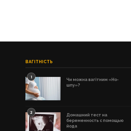
ВАГІТНІСТЬ
1
Чи можна вагітним «Но-
шпу»?
2
Домашний тест на
беременность с помощью
йода