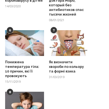
коронавірусу в дітей
доктора Моро,
который без
14/03/2020
антибиотиков спас
тысячи жизней
08/01/2021
6
7
Понижена
Як визначити
температура тіла:
хвороби по кольору
10 причин, які її
та формі язика
провокують
31/03/2019
15/11/2019
8