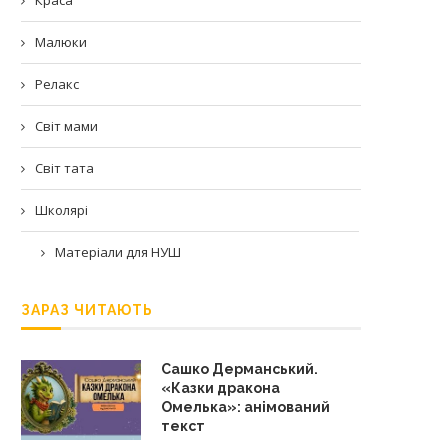
Малюки
Релакс
Світ мами
Світ тата
Школярі
Матеріали для НУШ
ЗАРАЗ ЧИТАЮТЬ
Сашко Дерманський.
«Казки дракона
Омелька»: анімований
текст