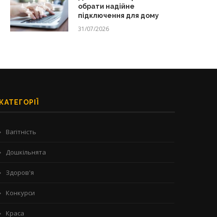
обрати надійне
підключення для дому
31/07/2026
КАТЕГОРІЇ
Вагітність
Дошкільнята
Здоров'я
Конкурси
Краса