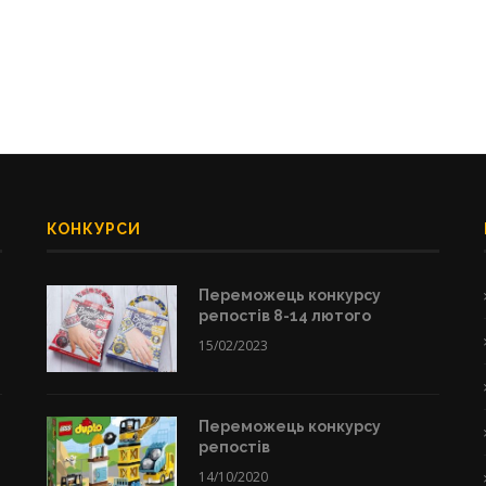
КОНКУРСИ
Переможець конкурсу
репостів 8-14 лютого
15/02/2023
Переможець конкурсу
репостів
14/10/2020