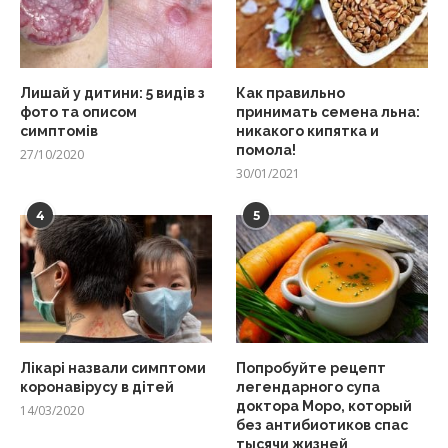
Лишай у дитини: 5 видів з
Как правильно
фото та описом
принимать семена льна:
симптомів
никакого кипятка и
помола!
27/10/2020
30/01/2021
4
5
Лікарі назвали симптоми
Попробуйте рецепт
коронавірусу в дітей
легендарного супа
доктора Моро, который
14/03/2020
без антибиотиков спас
тысячи жизней