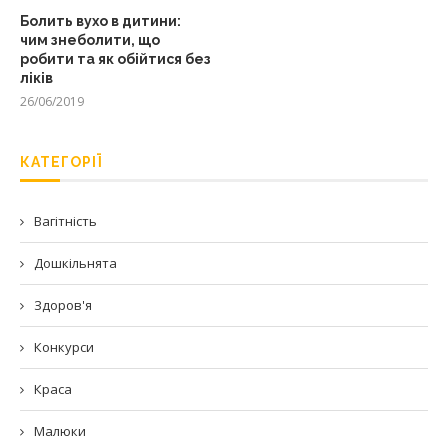
Болить вухо в дитини:
чим знеболити, що
робити та як обійтися без
ліків
26/06/2019
КАТЕГОРІЇ
Вагітність
Дошкільнята
Здоров'я
Конкурси
Краса
Малюки