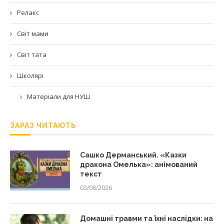
Релакс
Світ мами
Світ тата
Школярі
Матеріали для НУШ
ЗАРАЗ ЧИТАЮТЬ
Сашко Дерманський. «Казки
дракона Омелька»: анімований
текст
03/08/2026
Домашні травми та їхні наслідки: на