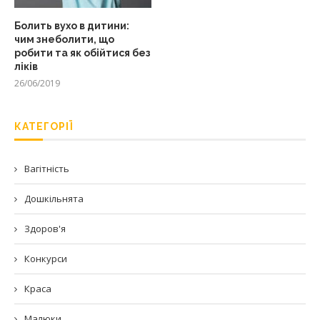
Болить вухо в дитини:
чим знеболити, що
робити та як обійтися без
ліків
26/06/2019
КАТЕГОРІЇ
Вагітність
Дошкільнята
Здоров'я
Конкурси
Краса
Малюки