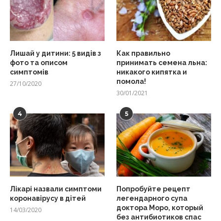
Лишай у дитини: 5 видів з
Как правильно
фото та описом
принимать семена льна:
симптомів
никакого кипятка и
помола!
27/10/2020
30/01/2021
4
5
Лікарі назвали симптоми
Попробуйте рецепт
коронавірусу в дітей
легендарного супа
доктора Моро, который
14/03/2020
без антибиотиков спас