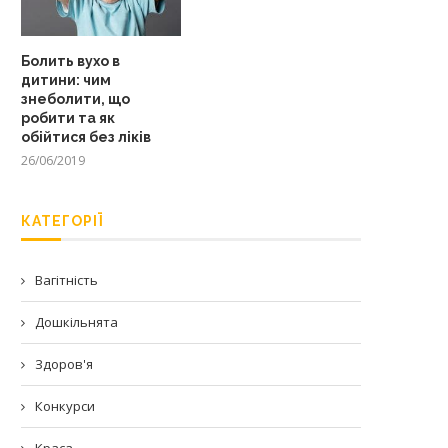
Болить вухо в
дитини: чим
знеболити, що
робити та як
обійтися без ліків
26/06/2019
КАТЕГОРІЇ
Вагітність
Дошкільнята
Здоров'я
Конкурси
Краса