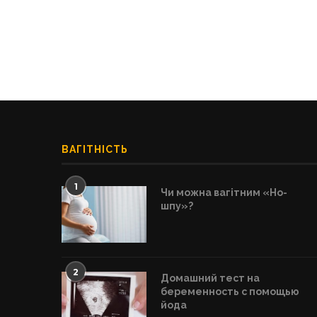
ВАГІТНІСТЬ
1
Чи можна вагітним «Но-
шпу»?
2
Домашний тест на
беременность с помощью
йода