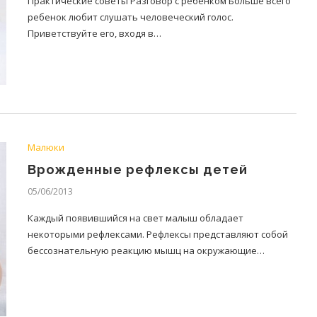
Практические советы Разговор с ребенком Больше всего
ребенок любит слушать человеческий голос.
Приветствуйте его, входя в…
Малюки
Врожденные рефлексы детей
05/06/2013
Каждый появившийся на свет малыш обладает
некоторыми рефлексами. Рефлексы представляют собой
бессознательную реакцию мышц на окружающие…