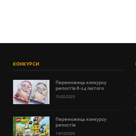
КОНКУРСИ
Переможець конкурсу
репостів 8-14 лютого
15/02/2023
Переможець конкурсу
репостів
14/10/2020