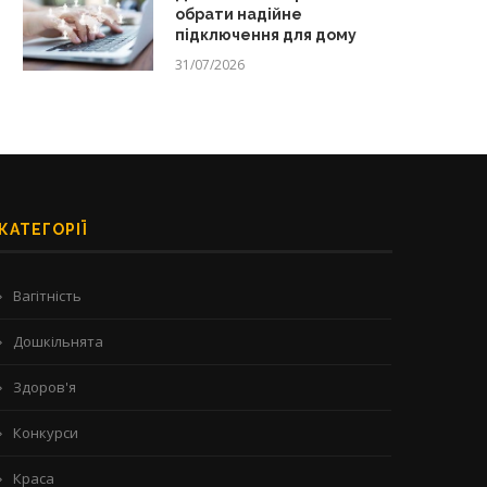
обрати надійне
підключення для дому
31/07/2026
КАТЕГОРІЇ
Вагітність
Дошкільнята
Здоров'я
Конкурси
Краса