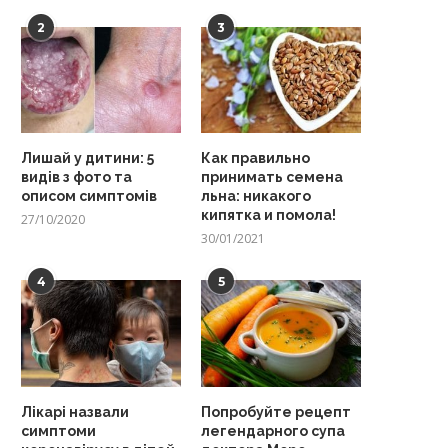
2
3
Лишай у дитини: 5
Как правильно
видів з фото та
принимать семена
описом симптомів
льна: никакого
кипятка и помола!
27/10/2020
30/01/2021
4
5
Лікарі назвали
Попробуйте рецепт
симптоми
легендарного супа