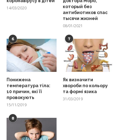
коронавірусу в дітей
доктора Моро,
который без
14/03/2020
антибиотиков спас
тысячи жизней
08/01/2021
6
7
Понижена
Як визначити
температура тіла:
хвороби по кольору
10 причин, які її
та формі язика
провокують
31/03/2019
15/11/2019
8