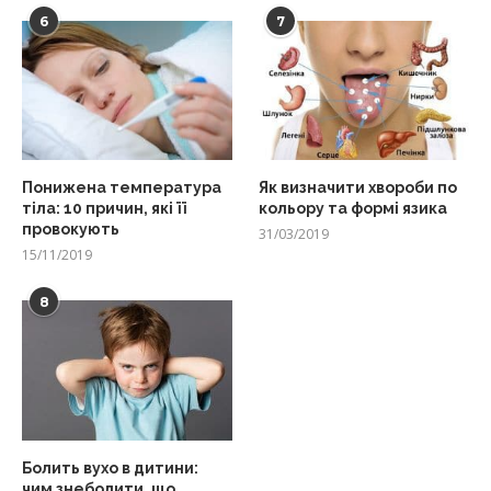
6
7
Понижена температура
Як визначити хвороби по
тіла: 10 причин, які її
кольору та формі язика
провокують
31/03/2019
15/11/2019
8
Болить вухо в дитини:
чим знеболити, що