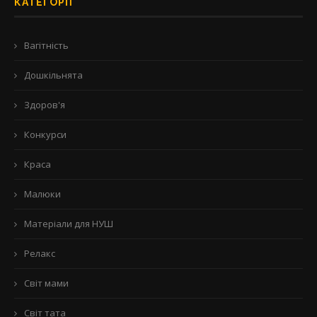
КАТЕГОРІЇ
Вагітність
Дошкільнята
Здоров'я
Конкурси
Краса
Малюки
Матеріали для НУШ
Релакс
Світ мами
Світ тата