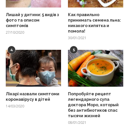
Лишай у дитини: 5 видів з
Как правильно
фото та описом
принимать семена льна:
симптомів
никакого кипятка и
помола!
27/10/2020
30/01/2021
4
5
Лікарі назвали симптоми
Попробуйте рецепт
коронавірусу в дітей
легендарного супа
доктора Моро, который
14/03/2020
без антибиотиков спас
тысячи жизней
08/01/2021