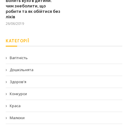
Болить вухо в дитини:
чим знеболити, що
робити та як обійтися без
ліків
26/06/2019
КАТЕГОРІЇ
Вагітність
Дошкільнята
Здоров'я
Конкурси
Краса
Малюки