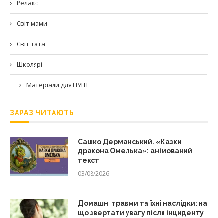
Релакс
Світ мами
Світ тата
Школярі
Матеріали для НУШ
ЗАРАЗ ЧИТАЮТЬ
Сашко Дерманський. «Казки
дракона Омелька»: анімований
текст
03/08/2026
Домашні травми та їхні наслідки: на
що звертати увагу після інциденту