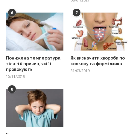
08/01/2021
6
7
Понижена температура
Як визначити хвороби по
тіла: 10 причин, які її
кольору та формі язика
провокують
31/03/2019
15/11/2019
8