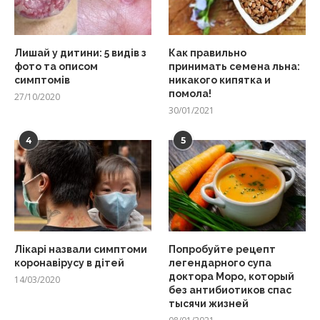
Лишай у дитини: 5 видів з
Как правильно
фото та описом
принимать семена льна:
симптомів
никакого кипятка и
помола!
27/10/2020
30/01/2021
4
5
Лікарі назвали симптоми
Попробуйте рецепт
коронавірусу в дітей
легендарного супа
доктора Моро, который
14/03/2020
без антибиотиков спас
тысячи жизней