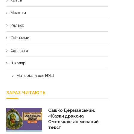
Малюки
Релакс
Світ мами
Світ тата
Школярі
Матеріали для НУШ
ЗАРАЗ ЧИТАЮТЬ
Сашко Дерманський.
«Казки дракона
Омелька»: анімований
текст