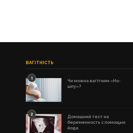
ВАГІТНІСТЬ
1
Чи можна вагітним «Но-
шпу»?
2
Домашний тест на
беременность с помощью
йода