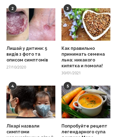
2
3
Лишай у дитини: 5
Как правильно
видів з фото та
принимать семена
описом симптомів
льна: никакого
кипятка и помола!
27/10/2020
30/01/2021
4
5
Лікарі назвали
Попробуйте рецепт
симптоми
легендарного супа