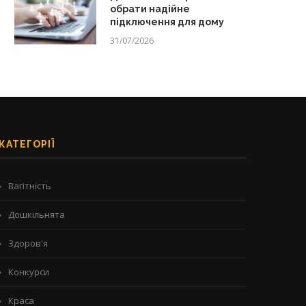
обрати надійне
підключення для дому
31/07/2026
КАТЕГОРІЇ
Вагітність
Дошкільнята
Здоров'я
Конкурси
Краса