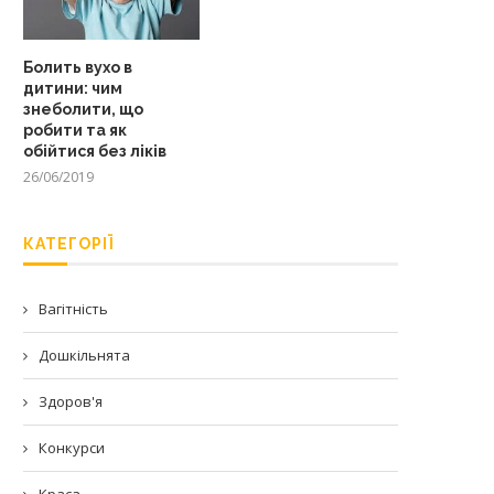
Болить вухо в
дитини: чим
знеболити, що
робити та як
обійтися без ліків
26/06/2019
КАТЕГОРІЇ
Вагітність
Дошкільнята
Здоров'я
Конкурси
Краса