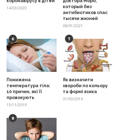
коронавірусу в дітей
доктора Моро,
который без
14/03/2020
антибиотиков спас
тысячи жизней
08/01/2021
6
7
Понижена
Як визначити
температура тіла:
хвороби по кольору
10 причин, які її
та формі язика
провокують
31/03/2019
15/11/2019
8