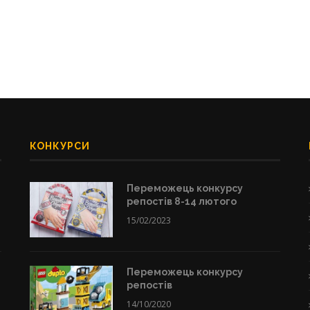
КОНКУРСИ
Переможець конкурсу
репостів 8-14 лютого
15/02/2023
Переможець конкурсу
репостів
14/10/2020