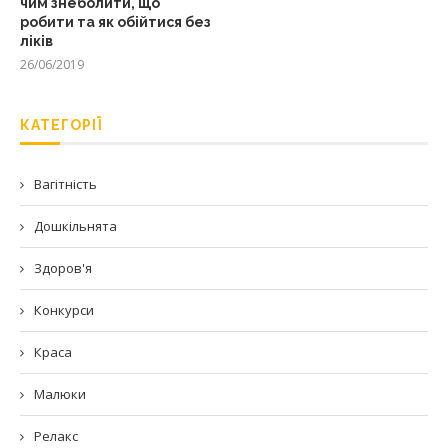
чим знеболити, що
робити та як обійтися без
ліків
26/06/2019
КАТЕГОРІЇ
Вагітність
Дошкільнята
Здоров'я
Конкурси
Краса
Малюки
Релакс