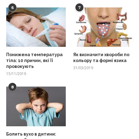
6
7
Понижена температура
Як визначити хвороби по
тіла: 10 причин, які її
кольору та формі язика
провокують
31/03/2019
15/11/2019
8
Болить вухо в дитини: