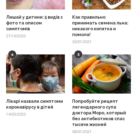
Лишай у дитини: 5 видів з
Как правильно
фото та описом
принимать семена льна:
симптомів
никакого кипятка и
помола!
27/10/2020
30/01/2021
4
5
Лікарі назвали симптоми
Попробуйте рецепт
коронавірусу в дітей
легендарного супа
доктора Моро, который
14/03/2020
без антибиотиков спас
тысячи жизней
08/01/2021