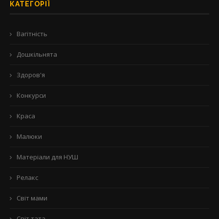
КАТЕГОРІЇ
Вагітність
Дошкільнята
Здоров'я
Конкурси
Краса
Малюки
Матеріали для НУШ
Релакс
Світ мами
Світ тата