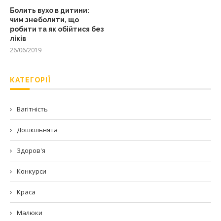
Болить вухо в дитини:
чим знеболити, що
робити та як обійтися без
ліків
26/06/2019
КАТЕГОРІЇ
Вагітність
Дошкільнята
Здоров'я
Конкурси
Краса
Малюки