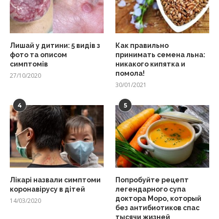
Лишай у дитини: 5 видів з
Как правильно
фото та описом
принимать семена льна:
симптомів
никакого кипятка и
помола!
27/10/2020
30/01/2021
4
5
Лікарі назвали симптоми
Попробуйте рецепт
коронавірусу в дітей
легендарного супа
доктора Моро, который
14/03/2020
без антибиотиков спас
тысячи жизней