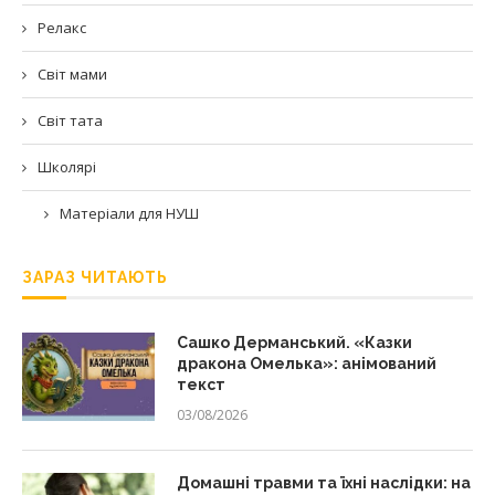
Релакс
Світ мами
Світ тата
Школярі
Матеріали для НУШ
ЗАРАЗ ЧИТАЮТЬ
Сашко Дерманський. «Казки
дракона Омелька»: анімований
текст
03/08/2026
Домашні травми та їхні наслідки: на