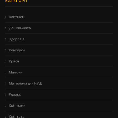
КАТЕГОРІЇ
Вагітність
Дошкільнята
Здоров'я
Конкурси
Краса
Малюки
Матеріали для НУШ
Релакс
Світ мами
Світ тата