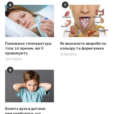
6
7
Понижена температура
Як визначити хвороби по
тіла: 10 причин, які її
кольору та формі язика
провокують
31/03/2019
15/11/2019
8
Болить вухо в дитини:
чим знеболити, що