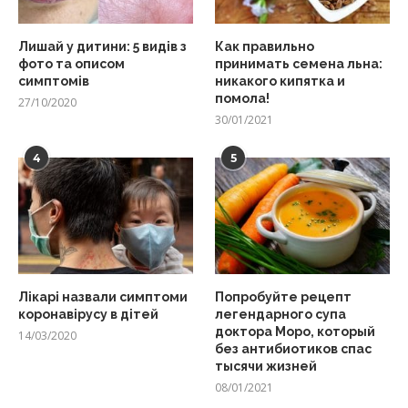
Лишай у дитини: 5 видів з
Как правильно
фото та описом
принимать семена льна:
симптомів
никакого кипятка и
помола!
27/10/2020
30/01/2021
4
5
Лікарі назвали симптоми
Попробуйте рецепт
коронавірусу в дітей
легендарного супа
доктора Моро, который
14/03/2020
без антибиотиков спас
тысячи жизней
08/01/2021