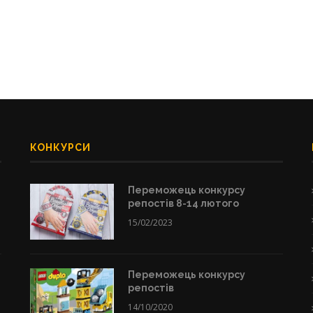
КОНКУРСИ
Переможець конкурсу
репостів 8-14 лютого
15/02/2023
Переможець конкурсу
репостів
14/10/2020