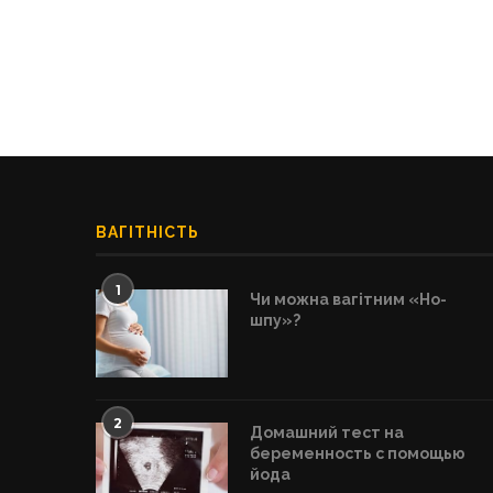
ВАГІТНІСТЬ
1
Чи можна вагітним «Но-
шпу»?
2
Домашний тест на
беременность с помощью
йода