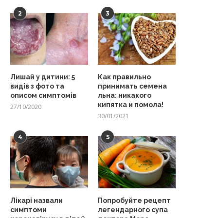
2
3
Лишай у дитини: 5
Как правильно
видів з фото та
принимать семена
описом симптомів
льна: никакого
кипятка и помола!
27/10/2020
30/01/2021
4
5
Лікарі назвали
Попробуйте рецепт
симптоми
легендарного супа