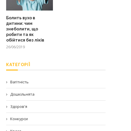
Болить вухо в
дитини: чим
знеболити, що
робити та як
обійтися без ліків
26/06/2019
КАТЕГОРІЇ
Вагітність
Дошкільнята
Здоров'я
Конкурси
Краса