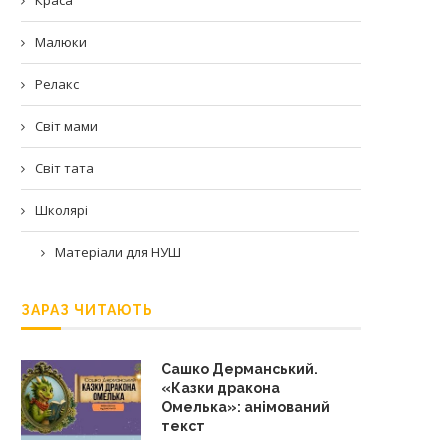
Малюки
Релакс
Світ мами
Світ тата
Школярі
Матеріали для НУШ
ЗАРАЗ ЧИТАЮТЬ
Сашко Дерманський.
«Казки дракона
Омелька»: анімований
текст