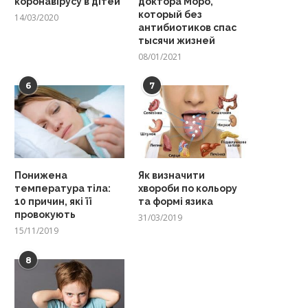
коронавірусу в дітей
доктора Моро,
который без
14/03/2020
антибиотиков спас
тысячи жизней
08/01/2021
6
7
Понижена
Як визначити
температура тіла:
хвороби по кольору
10 причин, які її
та формі язика
провокують
31/03/2019
15/11/2019
8