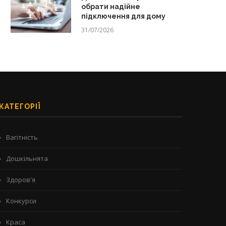
обрати надійне
підключення для дому
31/07/2026
КАТЕГОРІЇ
Вагітність
Дошкільнята
Здоров'я
Конкурси
Краса