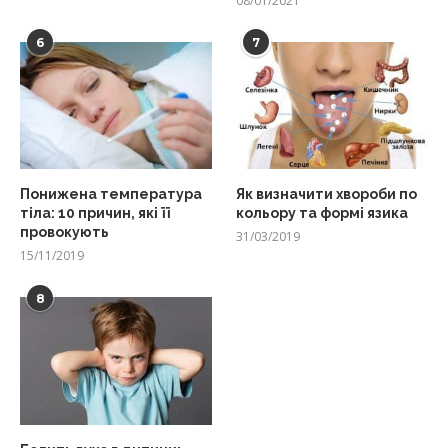
08/01/2021
6
7
Понижена температура
Як визначити хвороби по
тіла: 10 причин, які її
кольору та формі язика
провокують
31/03/2019
15/11/2019
8