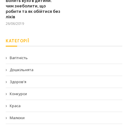
Болить вухо в дитини:
чим знеболити, що
робити та як обійтися без
ліків
26/06/2019
КАТЕГОРІЇ
Вагітність
Дошкільнята
Здоров'я
Конкурси
Краса
Малюки