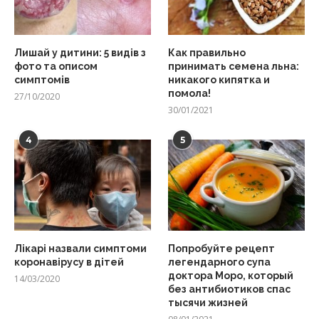
Лишай у дитини: 5 видів з
Как правильно
фото та описом
принимать семена льна:
симптомів
никакого кипятка и
помола!
27/10/2020
30/01/2021
4
5
Лікарі назвали симптоми
Попробуйте рецепт
коронавірусу в дітей
легендарного супа
доктора Моро, который
14/03/2020
без антибиотиков спас
тысячи жизней