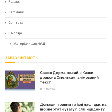
Релакс
Світ мами
Світ тата
Школярі
Матеріали для НУШ
ЗАРАЗ ЧИТАЮТЬ
Сашко Дерманський. «Казки
дракона Омелька»: анімований
текст
03/08/2026
Домашні травми та їхні наслідки: на
що звертати увагу після інциденту