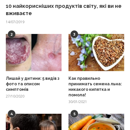
10 найкорисніших продуктів світу, які ви не
вживаєте
14/07/2019
2
3
Лишай у дитини: 5 видів з
Как правильно
фото та описом
принимать семена льна:
симптомів
никакого кипятка и
помола!
27/10/2020
30/01/2021
4
5