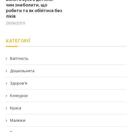
чим знеболити, що
робити та як обійтися без
ліків
26/06/2019
КАТЕГОРІЇ
Вагітність
Дошкільнята
Здоров'я
Конкурси
Краса
Малюки