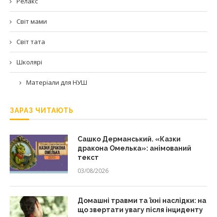
Релакс
Світ мами
Світ тата
Школярі
Матеріали для НУШ
ЗАРАЗ ЧИТАЮТЬ
Сашко Дерманський. «Казки
дракона Омелька»: анімований
текст
03/08/2026
Домашні травми та їхні наслідки: на
що звертати увагу після інциденту