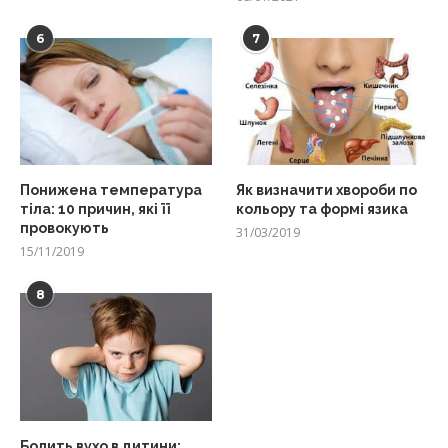
6
7
Понижена температура
Як визначити хвороби по
тіла: 10 причин, які її
кольору та формі язика
провокують
31/03/2019
15/11/2019
8
Болить вухо в дитини: