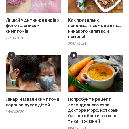
Лишай у дитини: 5 видів з
Как правильно
фото та описом
принимать семена льна:
симптомів
никакого кипятка и
помола!
27/10/2020
30/01/2021
4
5
Лікарі назвали симптоми
Попробуйте рецепт
коронавірусу в дітей
легендарного супа
доктора Моро, который
14/03/2020
без антибиотиков спас
тысячи жизней
08/01/2021