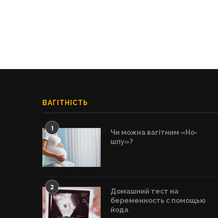
ВАГІТНІСТЬ
1
Чи можна вагітним «Но-
шпу»?
2
Домашний тест на
беременность с помощью
йода