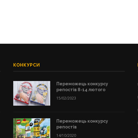
КОНКУРСИ
Переможець конкурсу
репостів 8-14 лютого
15/02/2023
Переможець конкурсу
репостів
14/10/2020