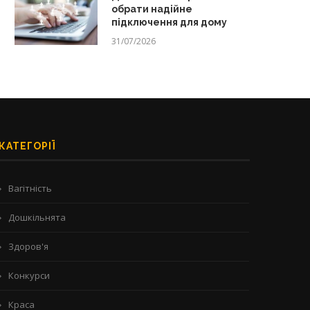
обрати надійне
підключення для дому
31/07/2026
КАТЕГОРІЇ
Вагітність
Дошкільнята
Здоров'я
Конкурси
Краса