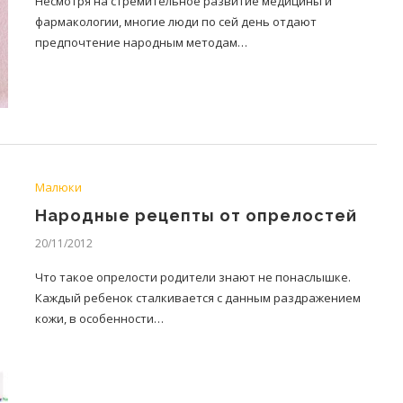
Несмотря на стремительное развитие медицины и
фармакологии, многие люди по сей день отдают
предпочтение народным методам…
Малюки
Народные рецепты от опрелостей
20/11/2012
Что такое опрелости родители знают не понаслышке.
Каждый ребенок сталкивается с данным раздражением
кожи, в особенности…