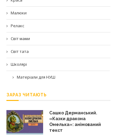
Малюки
Релакс
Світ мами
Світ тата
Школярі
Матеріали для НУШ
ЗАРАЗ ЧИТАЮТЬ
Сашко Дерманський.
«Казки дракона
Омелька»: анімований
текст