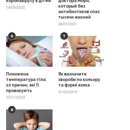
коронавірусу в дітей
доктора Моро,
который без
14/03/2020
антибиотиков спас
тысячи жизней
08/01/2021
6
7
Понижена
Як визначити
температура тіла:
хвороби по кольору
10 причин, які її
та формі язика
провокують
31/03/2019
15/11/2019
8