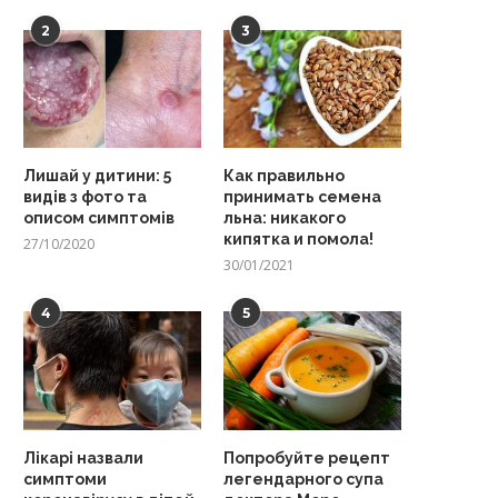
2
3
Лишай у дитини: 5
Как правильно
видів з фото та
принимать семена
описом симптомів
льна: никакого
кипятка и помола!
27/10/2020
30/01/2021
4
5
Лікарі назвали
Попробуйте рецепт
симптоми
легендарного супа