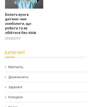
Болить вухо в
дитини: чим
знеболити, що
робити та як
обійтися без ліків
26/06/2019
КАТЕГОРІЇ
Вагітність
Дошкільнята
Здоров'я
Конкурси
Краса