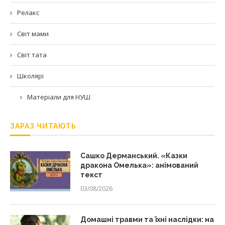
Релакс
Світ мами
Світ тата
Школярі
Матеріали для НУШ
ЗАРАЗ ЧИТАЮТЬ
Сашко Дерманський. «Казки
дракона Омелька»: анімований
текст
03/08/2026
Домашні травми та їхні наслідки: на