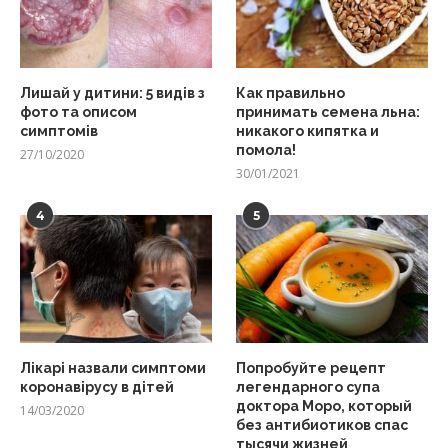
Лишай у дитини: 5 видів з
Как правильно
фото та описом
принимать семена льна:
симптомів
никакого кипятка и
помола!
27/10/2020
30/01/2021
4
5
Лікарі назвали симптоми
Попробуйте рецепт
коронавірусу в дітей
легендарного супа
доктора Моро, который
14/03/2020
без антибиотиков спас
тысячи жизней