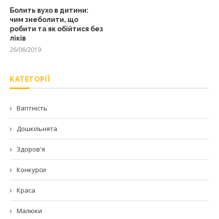
Болить вухо в дитини:
чим знеболити, що
робити та як обійтися без
ліків
26/06/2019
КАТЕГОРІЇ
Вагітність
Дошкільнята
Здоров'я
Конкурси
Краса
Малюки