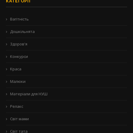
КАТЕГОРІЇ
Вагітність
Дошкільнята
Здоров'я
Конкурси
Краса
Малюки
Матеріали для НУШ
Релакс
Світ мами
Світ тата