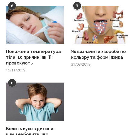
6
7
Понижена температура
Як визначити хвороби по
тіла: 10 причин, які її
кольору та формі язика
провокують
31/03/2019
15/11/2019
8
Болить вухо в дитини:
чим знеболити, що