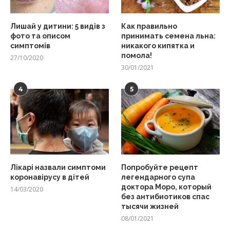
Лишай у дитини: 5 видів з
Как правильно
фото та описом
принимать семена льна:
симптомів
никакого кипятка и
помола!
27/10/2020
30/01/2021
4
5
Лікарі назвали симптоми
Попробуйте рецепт
коронавірусу в дітей
легендарного супа
доктора Моро, который
14/03/2020
без антибиотиков спас
тысячи жизней
08/01/2021