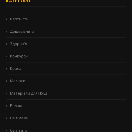
КАТЕГОРІЇ
Вагітність
Дошкільнята
Здоров'я
Конкурси
Краса
Малюки
Матеріали для НУШ
Релакс
Світ мами
Світ тата