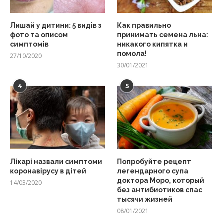
Лишай у дитини: 5 видів з
Как правильно
фото та описом
принимать семена льна:
симптомів
никакого кипятка и
помола!
27/10/2020
30/01/2021
4
5
Лікарі назвали симптоми
Попробуйте рецепт
коронавірусу в дітей
легендарного супа
доктора Моро, который
14/03/2020
без антибиотиков спас
тысячи жизней
08/01/2021