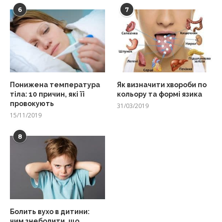
6
7
Понижена температура
Як визначити хвороби по
тіла: 10 причин, які її
кольору та формі язика
провокують
31/03/2019
15/11/2019
8
Болить вухо в дитини:
чим знеболити, що