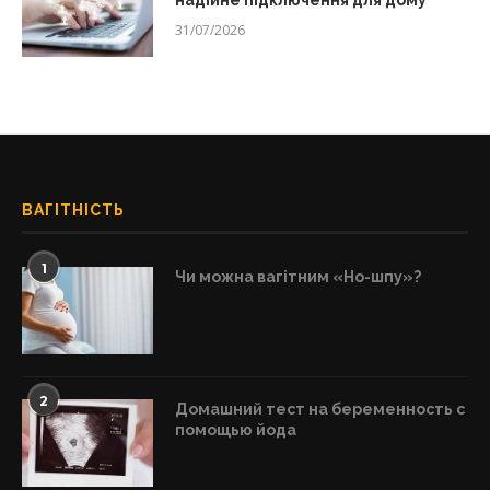
надійне підключення для дому
31/07/2026
ВАГІТНІСТЬ
1
Чи можна вагітним «Но-шпу»?
2
Домашний тест на беременность с
помощью йода