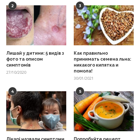
2
3
Лишай у дитини: 5 видів з
Как правильно
фото та описом
принимать семена льна:
симптомів
никакого кипятка и
помола!
27/10/2020
30/01/2021
4
5
Лікарі назвали симптоми
Попробуйте рецепт