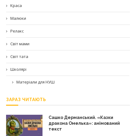
Краса
Малюки
Релакс
Світ мами
Світ тата
Школярі
Матеріали для НУШ
ЗАРАЗ ЧИТАЮТЬ
Сашко Дерманський. «Казки
дракона Омелька»: анімований
текст