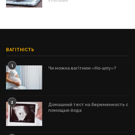
31/07/2026
ВАГІТНІСТЬ
1
Чи можна вагітним «Но-шпу»?
2
Домашний тест на беременность с
помощью йода