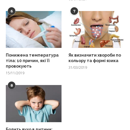
6
7
Понижена температура
Як визначити хвороби по
тіла: 10 причин, які її
кольору та формі язика
провокують
31/03/2019
15/11/2019
8
Болить вухо в дитини: