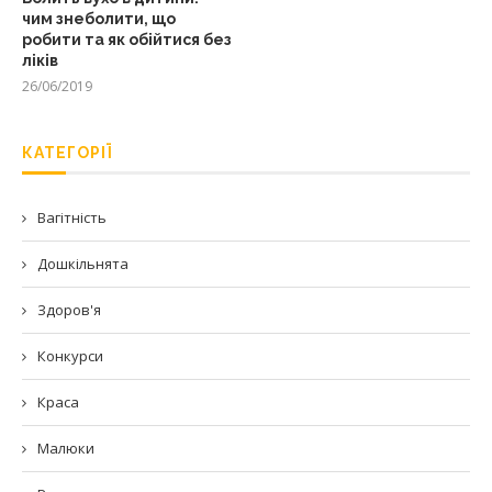
чим знеболити, що
робити та як обійтися без
ліків
26/06/2019
КАТЕГОРІЇ
Вагітність
Дошкільнята
Здоров'я
Конкурси
Краса
Малюки