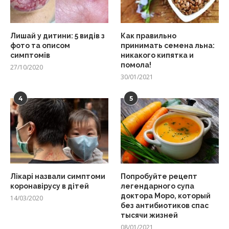
Лишай у дитини: 5 видів з
Как правильно
фото та описом
принимать семена льна:
симптомів
никакого кипятка и
помола!
27/10/2020
30/01/2021
4
5
Лікарі назвали симптоми
Попробуйте рецепт
коронавірусу в дітей
легендарного супа
доктора Моро, который
14/03/2020
без антибиотиков спас
тысячи жизней
08/01/2021