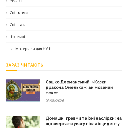
Релакс
Світ мами
Світ тата
Школярі
Матеріали для НУШ
ЗАРАЗ ЧИТАЮТЬ
Сашко Дерманський. «Казки
дракона Омелька»: анімований
текст
03/08/2026
Домашні травми та їхні наслідки: на
що звертати увагу після інциденту