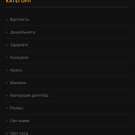
КАТЕГОРІЇ
Вагітність
Дошкільнята
Здоров'я
Конкурси
Краса
Малюки
Матеріали для НУШ
Релакс
Світ мами
Світ тата