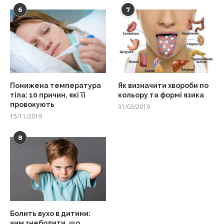
6
7
Понижена температура
Як визначити хвороби по
тіла: 10 причин, які її
кольору та формі язика
провокують
31/03/2019
15/11/2019
8
Болить вухо в дитини:
чим знеболити, що