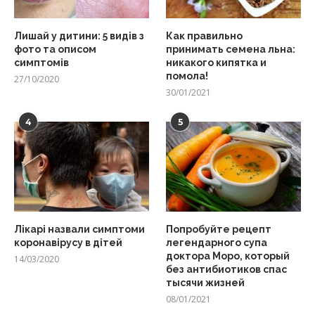
Лишай у дитини: 5 видів з
Как правильно
фото та описом
принимать семена льна:
симптомів
никакого кипятка и
помола!
27/10/2020
30/01/2021
4
5
Лікарі назвали симптоми
Попробуйте рецепт
коронавірусу в дітей
легендарного супа
доктора Моро, который
14/03/2020
без антибиотиков спас
тысячи жизней
08/01/2021