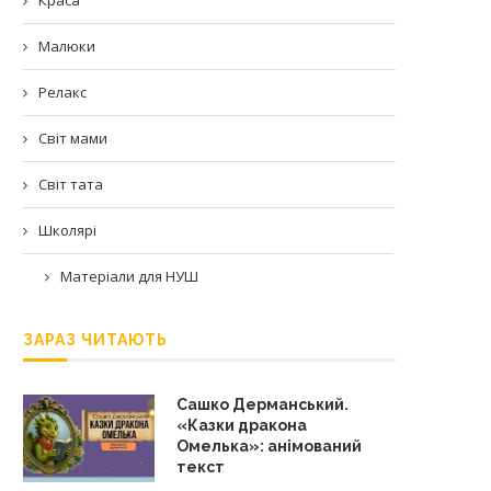
Малюки
Релакс
Світ мами
Світ тата
Школярі
Матеріали для НУШ
ЗАРАЗ ЧИТАЮТЬ
Сашко Дерманський.
«Казки дракона
Омелька»: анімований
текст