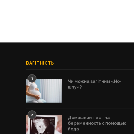
ВАГІТНІСТЬ
1
Чи можна вагітним «Но-
шпу»?
2
Домашний тест на
беременность с помощью
йода