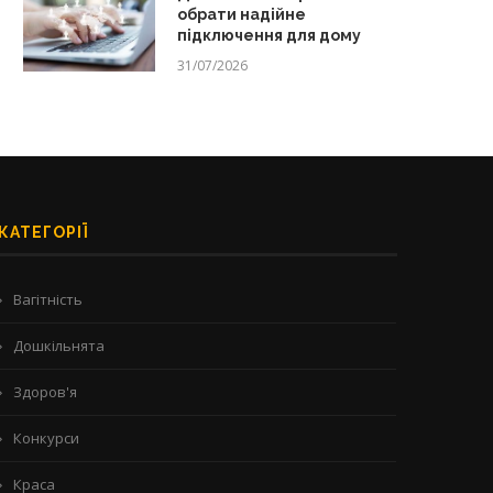
обрати надійне
підключення для дому
31/07/2026
КАТЕГОРІЇ
Вагітність
Дошкільнята
Здоров'я
Конкурси
Краса