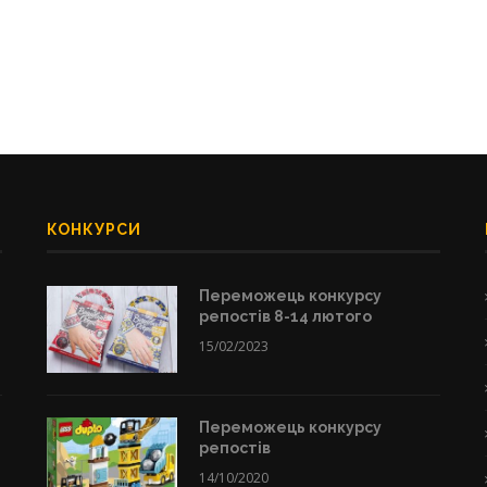
КОНКУРСИ
Переможець конкурсу
репостів 8-14 лютого
15/02/2023
Переможець конкурсу
репостів
14/10/2020