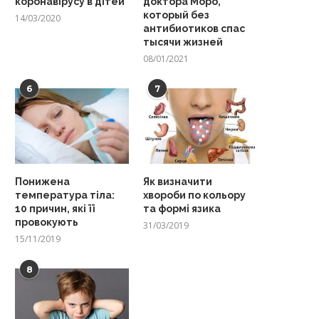
коронавірусу в дітей
доктора Моро,
который без
14/03/2020
антибиотиков спас
тысячи жизней
08/01/2021
6
7
Понижена
Як визначити
температура тіла:
хвороби по кольору
10 причин, які її
та формі язика
провокують
31/03/2019
15/11/2019
8