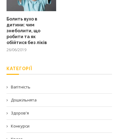
Болить вухо в
дитини: чим
знеболити, що
робити та як
обійтися без ліків
26/06/2019
КАТЕГОРІЇ
Вагітність
Дошкільнята
Здоров'я
Конкурси
Краса