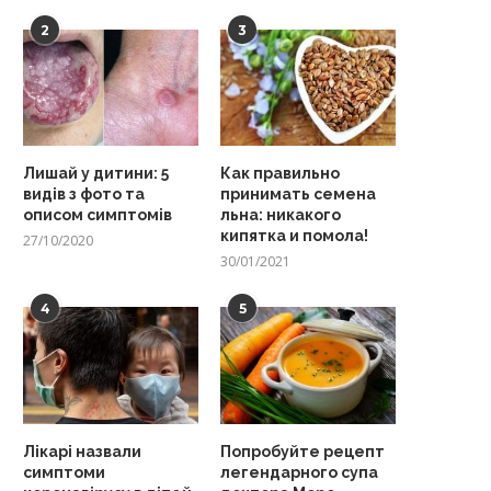
2
3
Лишай у дитини: 5
Как правильно
видів з фото та
принимать семена
описом симптомів
льна: никакого
кипятка и помола!
27/10/2020
30/01/2021
4
5
Лікарі назвали
Попробуйте рецепт
симптоми
легендарного супа