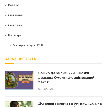
Релакс
Світ мами
Світ тата
Школярі
Матеріали для НУШ
ЗАРАЗ ЧИТАЮТЬ
Сашко Дерманський. «Казки
дракона Омелька»: анімований
текст
03/08/2026
Домашні травми та їхні наслідки: на