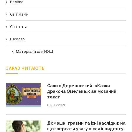
Релакс
Світ мами
Світ тата
Школярі
Матеріали для НУШ
ЗАРАЗ ЧИТАЮТЬ
Сашко Дерманський. «Казки
дракона Омелька»: анімований
текст
03/08/2026
Домашні травми та їхні наслідки: на
що звертати увагу після інциденту