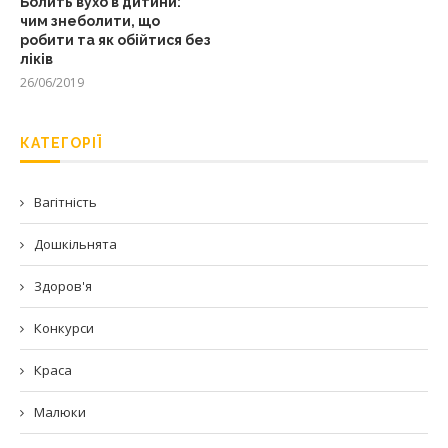
Болить вухо в дитини:
чим знеболити, що
робити та як обійтися без
ліків
26/06/2019
КАТЕГОРІЇ
Вагітність
Дошкільнята
Здоров'я
Конкурси
Краса
Малюки