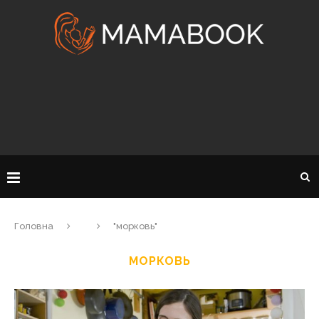
Головна
"морковь"
МОРКОВЬ