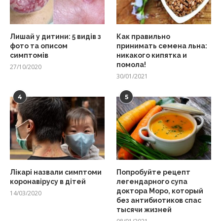
Лишай у дитини: 5 видів з
Как правильно
фото та описом
принимать семена льна:
симптомів
никакого кипятка и
помола!
27/10/2020
30/01/2021
4
5
Лікарі назвали симптоми
Попробуйте рецепт
коронавірусу в дітей
легендарного супа
доктора Моро, который
14/03/2020
без антибиотиков спас
тысячи жизней