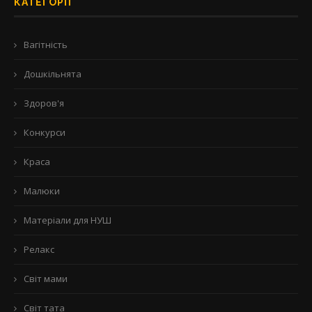
КАТЕГОРІЇ
Вагітність
Дошкільнята
Здоров'я
Конкурси
Краса
Малюки
Матеріали для НУШ
Релакс
Світ мами
Світ тата