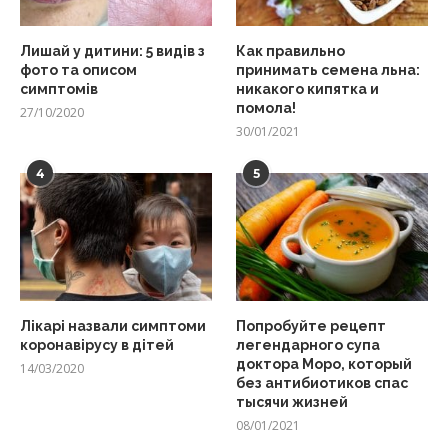
Лишай у дитини: 5 видів з
Как правильно
фото та описом
принимать семена льна:
симптомів
никакого кипятка и
помола!
27/10/2020
30/01/2021
4
5
Лікарі назвали симптоми
Попробуйте рецепт
коронавірусу в дітей
легендарного супа
доктора Моро, который
14/03/2020
без антибиотиков спас
тысячи жизней
08/01/2021