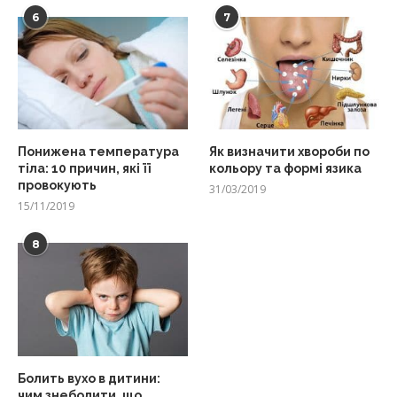
6
7
Понижена температура
Як визначити хвороби по
тіла: 10 причин, які її
кольору та формі язика
провокують
31/03/2019
15/11/2019
8
Болить вухо в дитини:
чим знеболити, що