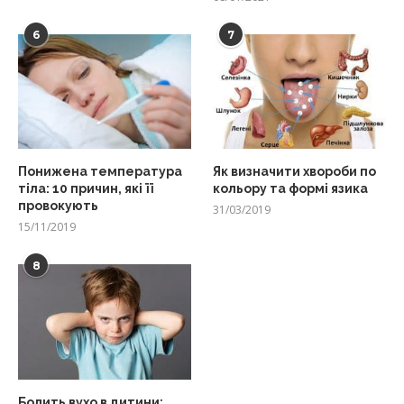
6
7
Понижена температура
Як визначити хвороби по
тіла: 10 причин, які її
кольору та формі язика
провокують
31/03/2019
15/11/2019
8
Болить вухо в дитини: