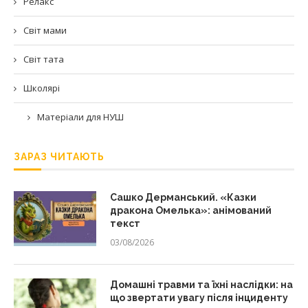
Релакс
Світ мами
Світ тата
Школярі
Матеріали для НУШ
ЗАРАЗ ЧИТАЮТЬ
Сашко Дерманський. «Казки
дракона Омелька»: анімований
текст
03/08/2026
Домашні травми та їхні наслідки: на
що звертати увагу після інциденту