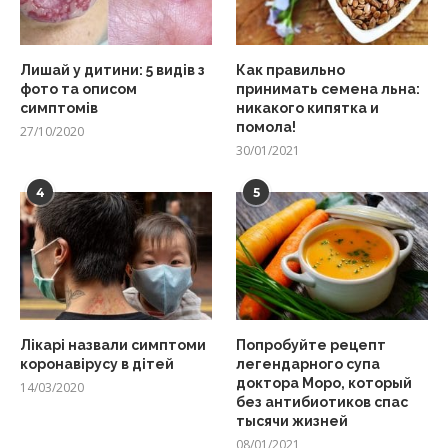
Лишай у дитини: 5 видів з
Как правильно
фото та описом
принимать семена льна:
симптомів
никакого кипятка и
помола!
27/10/2020
30/01/2021
4
5
Лікарі назвали симптоми
Попробуйте рецепт
коронавірусу в дітей
легендарного супа
доктора Моро, который
14/03/2020
без антибиотиков спас
тысячи жизней
08/01/2021