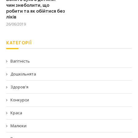
чим знеболити, що
робити та як обійтися без
ліків
26/06/2019
КАТЕГОРІЇ
Вагітність
Дошкільнята
Здоров'я
Конкурси
Краса
Малюки