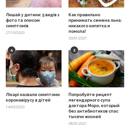
Лишай у дитини: 5 видів з
Как правильно
фото та описом
принимать семена льна:
симптомів
никакого кипятка и
помола!
27/10/2020
30/01/2021
4
5
Лікарі назвали симптоми
Попробуйте рецепт
коронавірусу в дітей
легендарного супа
доктора Моро, который
14/03/2020
без антибиотиков спас
тысячи жизней
08/01/2021