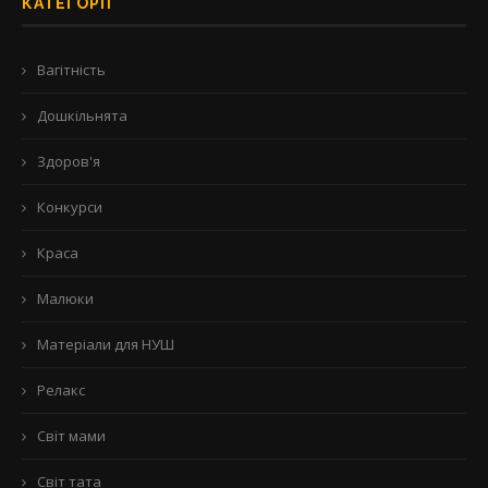
КАТЕГОРІЇ
Вагітність
Дошкільнята
Здоров'я
Конкурси
Краса
Малюки
Матеріали для НУШ
Релакс
Світ мами
Світ тата