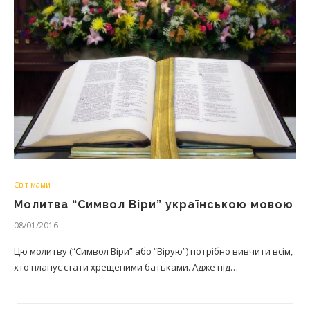
Світ мами
Молитва “Символ Віри” українською мовою
08/01/2016
Цю молитву (“Символ Віри” або “Вірую”) потрібно вивчити всім,
хто планує стати хрещеними батьками. Адже під…