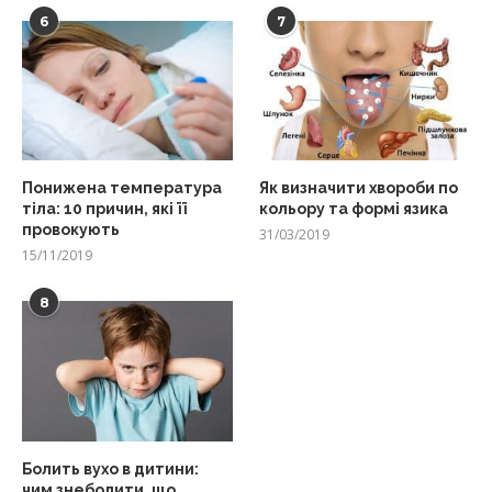
6
7
Понижена температура
Як визначити хвороби по
тіла: 10 причин, які її
кольору та формі язика
провокують
31/03/2019
15/11/2019
8
Болить вухо в дитини:
чим знеболити, що