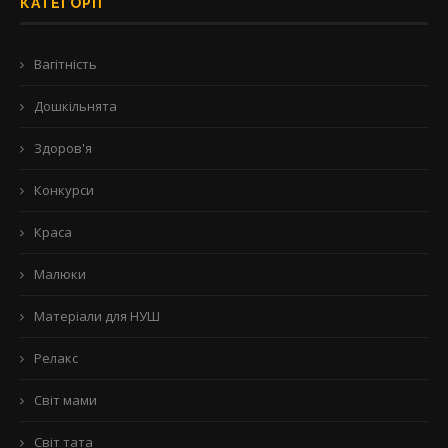
КАТЕГОРІЇ
Вагітність
Дошкільнята
Здоров'я
Конкурси
Краса
Малюки
Матеріали для НУШ
Релакс
Світ мами
Світ тата