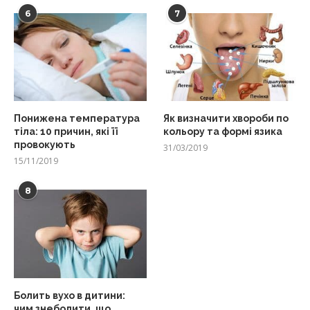
6
7
Понижена температура
Як визначити хвороби по
тіла: 10 причин, які її
кольору та формі язика
провокують
31/03/2019
15/11/2019
8
Болить вухо в дитини:
чим знеболити, що