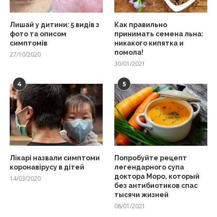
Лишай у дитини: 5 видів з
Как правильно
фото та описом
принимать семена льна:
симптомів
никакого кипятка и
помола!
27/10/2020
30/01/2021
4
5
Лікарі назвали симптоми
Попробуйте рецепт
коронавірусу в дітей
легендарного супа
доктора Моро, который
14/03/2020
без антибиотиков спас
тысячи жизней
08/01/2021