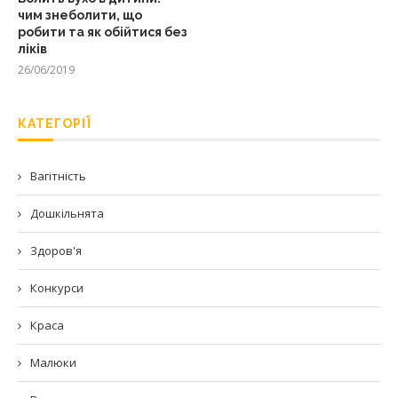
чим знеболити, що
робити та як обійтися без
ліків
26/06/2019
КАТЕГОРІЇ
Вагітність
Дошкільнята
Здоров'я
Конкурси
Краса
Малюки