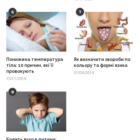
6
7
Понижена температура
Як визначити хвороби по
тіла: 10 причин, які її
кольору та формі язика
провокують
31/03/2019
15/11/2019
8
Болить вухо в дитини: