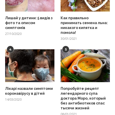
Лишай у дитини: 5 видів з
Как правильно
фото та описом
принимать семена льна:
симптомів
никакого кипятка и
помола!
27/10/2020
30/01/2021
4
5
Лікарі назвали симптоми
Попробуйте рецепт
коронавірусу в дітей
легендарного супа
доктора Моро, который
14/03/2020
без антибиотиков спас
тысячи жизней
08/01/2021