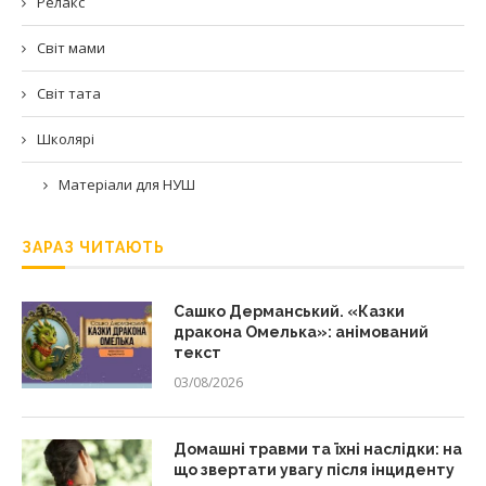
Релакс
Світ мами
Світ тата
Школярі
Матеріали для НУШ
ЗАРАЗ ЧИТАЮТЬ
Сашко Дерманський. «Казки
дракона Омелька»: анімований
текст
03/08/2026
Домашні травми та їхні наслідки: на
що звертати увагу після інциденту