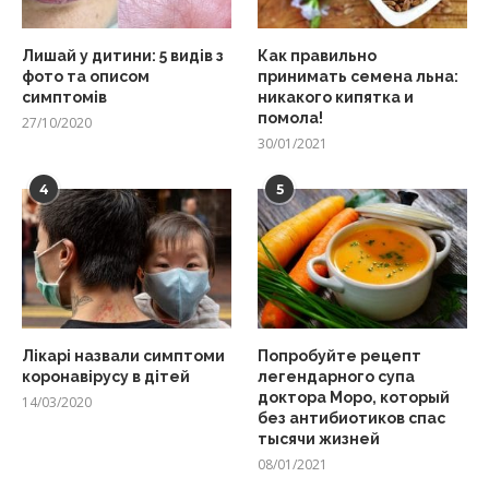
Лишай у дитини: 5 видів з
Как правильно
фото та описом
принимать семена льна:
симптомів
никакого кипятка и
помола!
27/10/2020
30/01/2021
4
5
Лікарі назвали симптоми
Попробуйте рецепт
коронавірусу в дітей
легендарного супа
доктора Моро, который
14/03/2020
без антибиотиков спас
тысячи жизней
08/01/2021