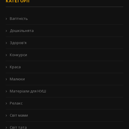
КАТЕГОРІЇ
Вагітність
Дошкільнята
Здоров'я
Конкурси
Краса
Малюки
Матеріали для НУШ
Релакс
Світ мами
Світ тата