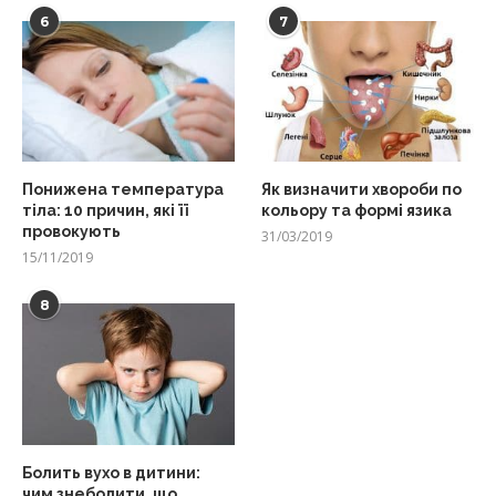
6
7
Понижена температура
Як визначити хвороби по
тіла: 10 причин, які її
кольору та формі язика
провокують
31/03/2019
15/11/2019
8
Болить вухо в дитини:
чим знеболити, що