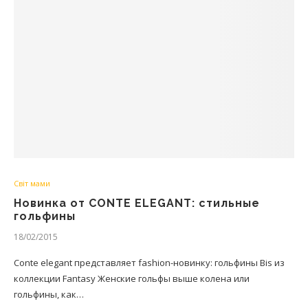
Світ мами
Новинка от CONTE ELEGANT: стильные
гольфины
18/02/2015
Conte elegant представляет fashion-новинку: гольфины Bis из
коллекции Fantasy Женские гольфы выше колена или
гольфины, как…