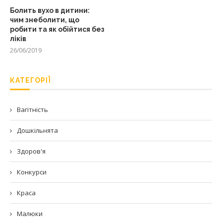
Болить вухо в дитини:
чим знеболити, що
робити та як обійтися без
ліків
26/06/2019
КАТЕГОРІЇ
Вагітність
Дошкільнята
Здоров'я
Конкурси
Краса
Малюки