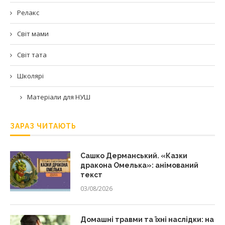
Релакс
Світ мами
Світ тата
Школярі
Матеріали для НУШ
ЗАРАЗ ЧИТАЮТЬ
Сашко Дерманський. «Казки
дракона Омелька»: анімований
текст
03/08/2026
Домашні травми та їхні наслідки: на