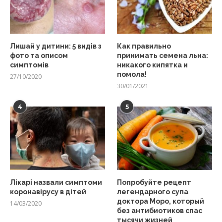
Лишай у дитини: 5 видів з
Как правильно
фото та описом
принимать семена льна:
симптомів
никакого кипятка и
помола!
27/10/2020
30/01/2021
4
5
Лікарі назвали симптоми
Попробуйте рецепт
коронавірусу в дітей
легендарного супа
доктора Моро, который
14/03/2020
без антибиотиков спас
тысячи жизней