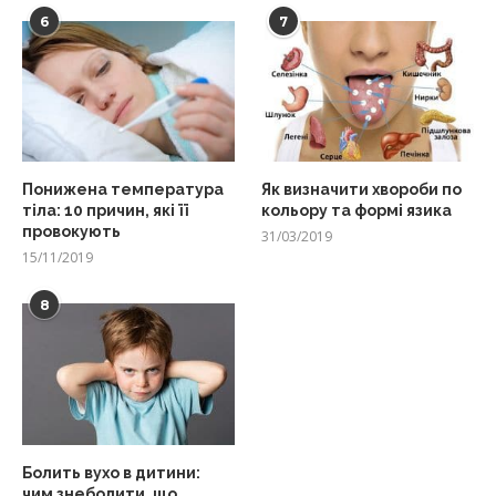
6
7
Понижена температура
Як визначити хвороби по
тіла: 10 причин, які її
кольору та формі язика
провокують
31/03/2019
15/11/2019
8
Болить вухо в дитини:
чим знеболити, що