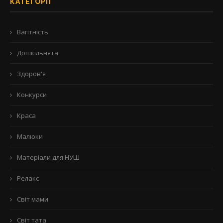
КАТЕГОРІЇ
Вагітність
Дошкільнята
Здоров'я
Конкурси
Краса
Малюки
Матеріали для НУШ
Релакс
Світ мами
Світ тата