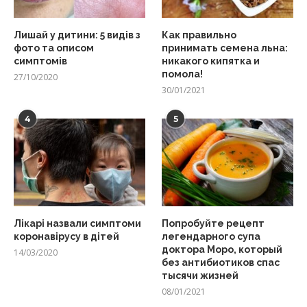
Лишай у дитини: 5 видів з
Как правильно
фото та описом
принимать семена льна:
симптомів
никакого кипятка и
помола!
27/10/2020
30/01/2021
4
5
Лікарі назвали симптоми
Попробуйте рецепт
коронавірусу в дітей
легендарного супа
доктора Моро, который
14/03/2020
без антибиотиков спас
тысячи жизней
08/01/2021