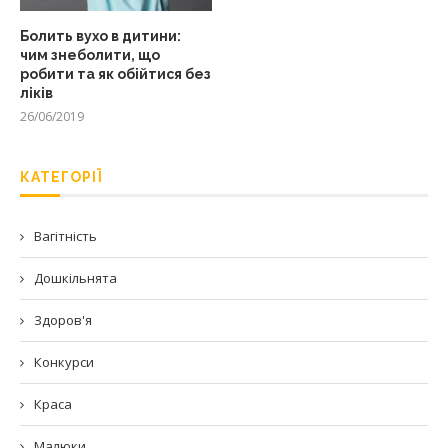
Болить вухо в дитини:
чим знеболити, що
робити та як обійтися без
ліків
26/06/2019
КАТЕГОРІЇ
Вагітність
Дошкільнята
Здоров'я
Конкурси
Краса
Малюки