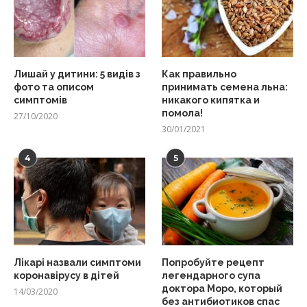
Лишай у дитини: 5 видів з
Как правильно
фото та описом
принимать семена льна:
симптомів
никакого кипятка и
помола!
27/10/2020
30/01/2021
4
5
Лікарі назвали симптоми
Попробуйте рецепт
коронавірусу в дітей
легендарного супа
доктора Моро, который
14/03/2020
без антибиотиков спас