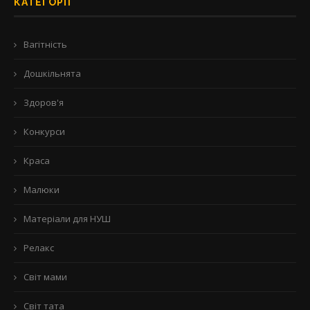
КАТЕГОРІЇ
Вагітність
Дошкільнята
Здоров'я
Конкурси
Краса
Малюки
Матеріали для НУШ
Релакс
Світ мами
Світ тата