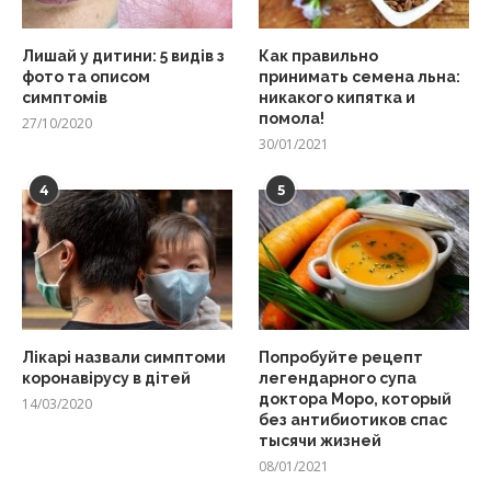
Лишай у дитини: 5 видів з
Как правильно
фото та описом
принимать семена льна:
симптомів
никакого кипятка и
помола!
27/10/2020
30/01/2021
4
5
Лікарі назвали симптоми
Попробуйте рецепт
коронавірусу в дітей
легендарного супа
доктора Моро, который
14/03/2020
без антибиотиков спас
тысячи жизней
08/01/2021