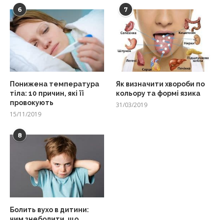
6
7
Понижена температура
Як визначити хвороби по
тіла: 10 причин, які її
кольору та формі язика
провокують
31/03/2019
15/11/2019
8
Болить вухо в дитини:
чим знеболити, що