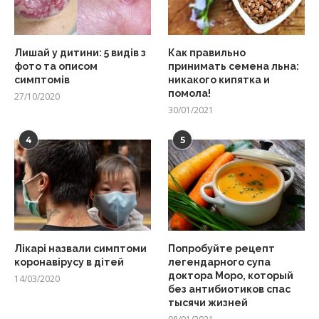
Лишай у дитини: 5 видів з
Как правильно
фото та описом
принимать семена льна:
симптомів
никакого кипятка и
помола!
27/10/2020
30/01/2021
4
5
Лікарі назвали симптоми
Попробуйте рецепт
коронавірусу в дітей
легендарного супа
доктора Моро, который
14/03/2020
без антибиотиков спас
тысячи жизней