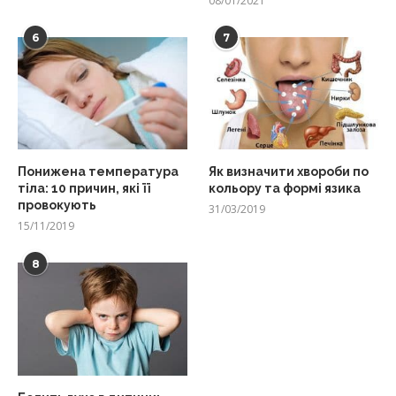
08/01/2021
6
7
Понижена температура
Як визначити хвороби по
тіла: 10 причин, які її
кольору та формі язика
провокують
31/03/2019
15/11/2019
8