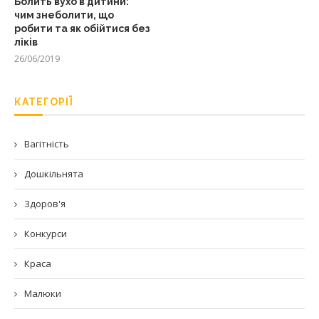
Болить вухо в дитини:
чим знеболити, що
робити та як обійтися без
ліків
26/06/2019
КАТЕГОРІЇ
Вагітність
Дошкільнята
Здоров'я
Конкурси
Краса
Малюки