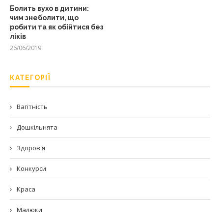
Болить вухо в дитини:
чим знеболити, що
робити та як обійтися без
ліків
26/06/2019
КАТЕГОРІЇ
Вагітність
Дошкільнята
Здоров'я
Конкурси
Краса
Малюки