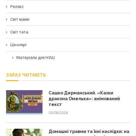
Релакс
Світ мами
Світ тата
Школярі
Матеріали для НУШ
ЗАРАЗ ЧИТАЮТЬ
Сашко Дерманський. «Казки
дракона Омелька»: анімований
текст
03/08/2026
Домашні травми та їхні наслідки: на