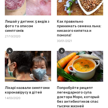
Лишай у дитини: 5 видів з
Как правильно
фото та описом
принимать семена льна:
симптомів
никакого кипятка и
помола!
27/10/2020
30/01/2021
4
5
Лікарі назвали симптоми
Попробуйте рецепт
коронавірусу в дітей
легендарного супа
доктора Моро, который
14/03/2020
без антибиотиков спас
тысячи жизней