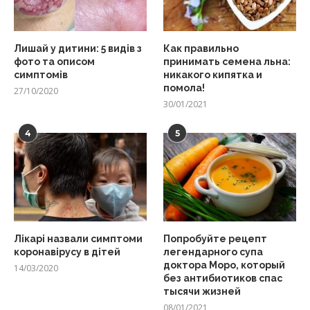
Лишай у дитини: 5 видів з
Как правильно
фото та описом
принимать семена льна:
симптомів
никакого кипятка и
помола!
27/10/2020
30/01/2021
4
5
Лікарі назвали симптоми
Попробуйте рецепт
коронавірусу в дітей
легендарного супа
доктора Моро, который
14/03/2020
без антибиотиков спас
тысячи жизней
08/01/2021