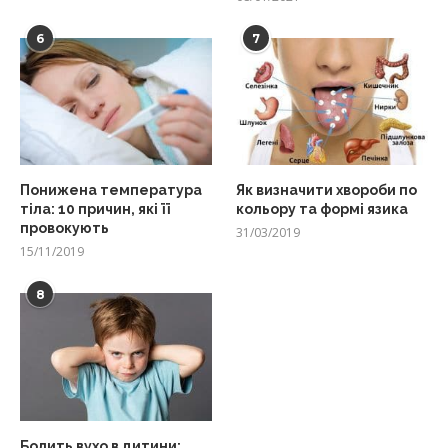
6
7
Понижена температура
Як визначити хвороби по
тіла: 10 причин, які її
кольору та формі язика
провокують
31/03/2019
15/11/2019
8
Болить вухо в дитини: