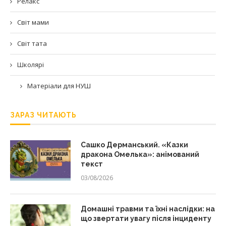
Релакс
Світ мами
Світ тата
Школярі
Матеріали для НУШ
ЗАРАЗ ЧИТАЮТЬ
Сашко Дерманський. «Казки
дракона Омелька»: анімований
текст
03/08/2026
Домашні травми та їхні наслідки: на
що звертати увагу після інциденту