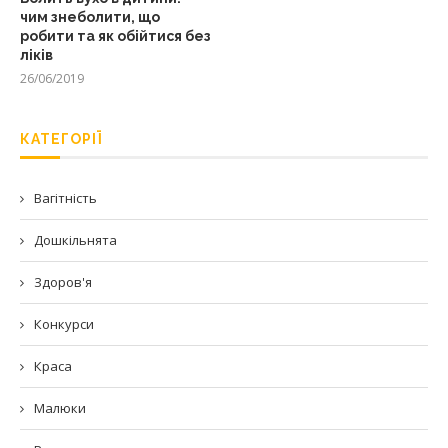
чим знеболити, що
робити та як обійтися без
ліків
26/06/2019
КАТЕГОРІЇ
Вагітність
Дошкільнята
Здоров'я
Конкурси
Краса
Малюки