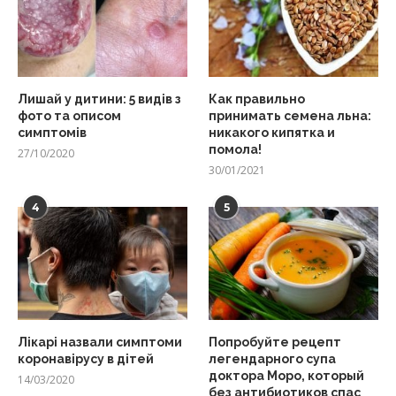
Лишай у дитини: 5 видів з
Как правильно
фото та описом
принимать семена льна:
симптомів
никакого кипятка и
помола!
27/10/2020
30/01/2021
4
5
Лікарі назвали симптоми
Попробуйте рецепт
коронавірусу в дітей
легендарного супа
доктора Моро, который
14/03/2020
без антибиотиков спас