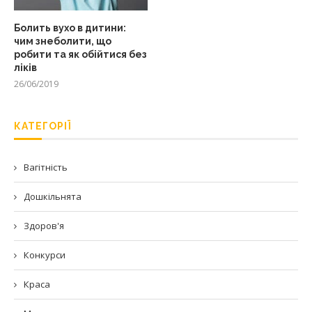
Болить вухо в дитини:
чим знеболити, що
робити та як обійтися без
ліків
26/06/2019
КАТЕГОРІЇ
Вагітність
Дошкільнята
Здоров'я
Конкурси
Краса