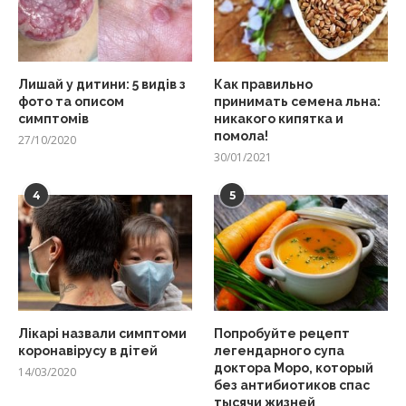
Лишай у дитини: 5 видів з
Как правильно
фото та описом
принимать семена льна:
симптомів
никакого кипятка и
помола!
27/10/2020
30/01/2021
4
5
Лікарі назвали симптоми
Попробуйте рецепт
коронавірусу в дітей
легендарного супа
доктора Моро, который
14/03/2020
без антибиотиков спас
тысячи жизней