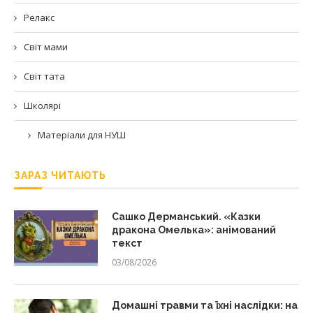
Релакс
Світ мами
Світ тата
Школярі
Матеріали для НУШ
ЗАРАЗ ЧИТАЮТЬ
Сашко Дерманський. «Казки
дракона Омелька»: анімований
текст
03/08/2026
Домашні травми та їхні наслідки: на