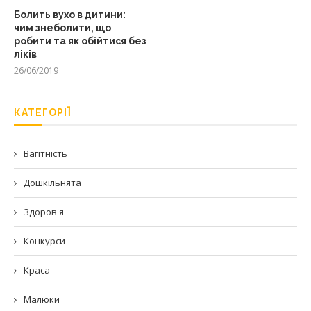
Болить вухо в дитини:
чим знеболити, що
робити та як обійтися без
ліків
26/06/2019
КАТЕГОРІЇ
Вагітність
Дошкільнята
Здоров'я
Конкурси
Краса
Малюки