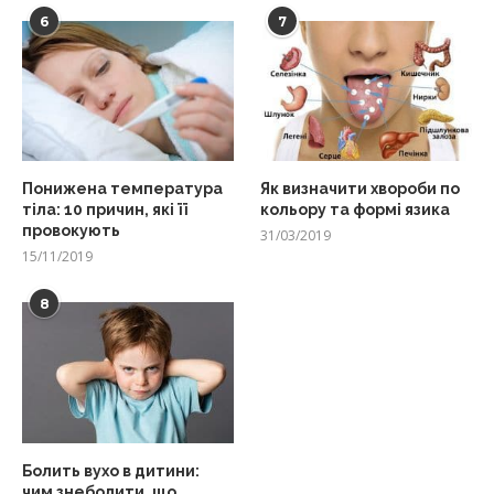
6
7
Понижена температура
Як визначити хвороби по
тіла: 10 причин, які її
кольору та формі язика
провокують
31/03/2019
15/11/2019
8
Болить вухо в дитини:
чим знеболити, що