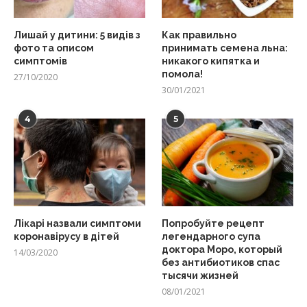
Лишай у дитини: 5 видів з
Как правильно
фото та описом
принимать семена льна:
симптомів
никакого кипятка и
помола!
27/10/2020
30/01/2021
4
5
Лікарі назвали симптоми
Попробуйте рецепт
коронавірусу в дітей
легендарного супа
доктора Моро, который
14/03/2020
без антибиотиков спас
тысячи жизней
08/01/2021