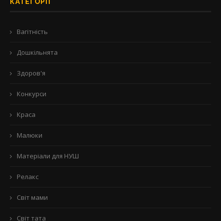
КАТЕГОРІЇ
Вагітність
Дошкільнята
Здоров'я
Конкурси
Краса
Малюки
Матеріали для НУШ
Релакс
Світ мами
Світ тата