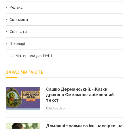
Релакс
Світ мами
Світ тата
Школярі
Матеріали для НУШ
ЗАРАЗ ЧИТАЮТЬ
Сашко Дерманський. «Казки
дракона Омелька»: анімований
текст
03/08/2026
Домашні травми та їхні наслідки: на