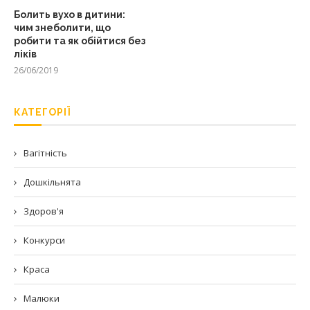
Болить вухо в дитини:
чим знеболити, що
робити та як обійтися без
ліків
26/06/2019
КАТЕГОРІЇ
Вагітність
Дошкільнята
Здоров'я
Конкурси
Краса
Малюки