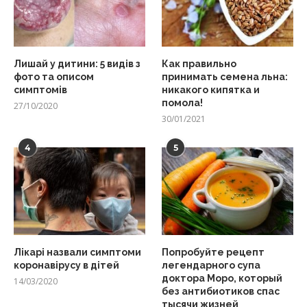
Лишай у дитини: 5 видів з
Как правильно
фото та описом
принимать семена льна:
симптомів
никакого кипятка и
помола!
27/10/2020
30/01/2021
4
5
Лікарі назвали симптоми
Попробуйте рецепт
коронавірусу в дітей
легендарного супа
доктора Моро, который
14/03/2020
без антибиотиков спас
тысячи жизней