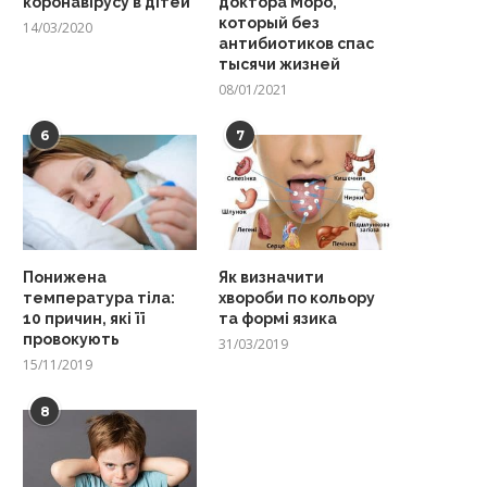
коронавірусу в дітей
доктора Моро,
который без
14/03/2020
антибиотиков спас
тысячи жизней
08/01/2021
6
7
Понижена
Як визначити
температура тіла:
хвороби по кольору
10 причин, які її
та формі язика
провокують
31/03/2019
15/11/2019
8