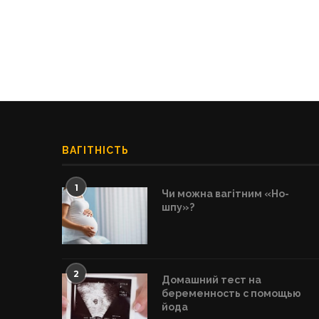
ВАГІТНІСТЬ
1
Чи можна вагітним «Но-
шпу»?
2
Домашний тест на
беременность с помощью
йода