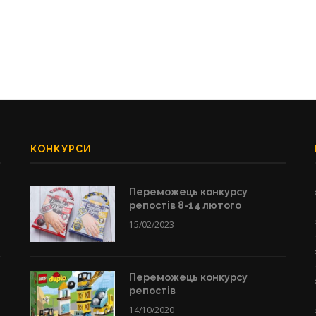
КОНКУРСИ
Переможець конкурсу
репостів 8-14 лютого
15/02/2023
Переможець конкурсу
репостів
14/10/2020