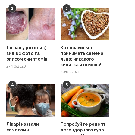
2
3
Лишай у дитини: 5
Как правильно
видів з фото та
принимать семена
описом симптомів
льна: никакого
кипятка и помола!
27/10/2020
30/01/2021
4
5
Лікарі назвали
Попробуйте рецепт
симптоми
легендарного супа