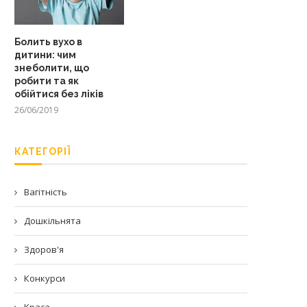
Болить вухо в
дитини: чим
знеболити, що
робити та як
обійтися без ліків
26/06/2019
КАТЕГОРІЇ
Вагітність
Дошкільнята
Здоров'я
Конкурси
Краса