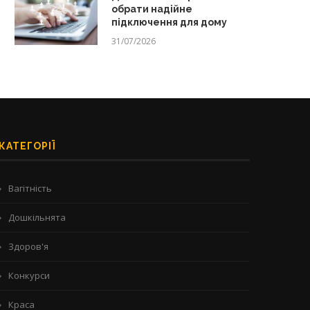
обрати надійне
підключення для дому
31/07/2026
КАТЕГОРІЇ
Вагітність
Дошкільнята
Здоров'я
Конкурси
Краса