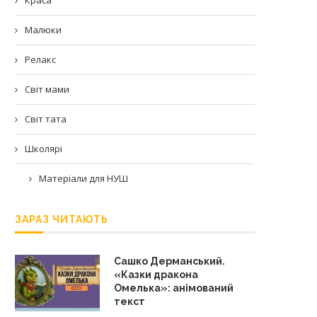
Малюки
Релакс
Світ мами
Світ тата
Школярі
Матеріали для НУШ
ЗАРАЗ ЧИТАЮТЬ
Сашко Дерманський.
«Казки дракона
Омелька»: анімований
текст