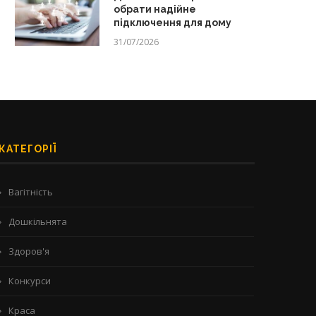
обрати надійне
підключення для дому
31/07/2026
КАТЕГОРІЇ
Вагітність
Дошкільнята
Здоров'я
Конкурси
Краса