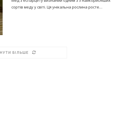
Мед з еспарцету визнаний одним з 5 найкорисніших
сортів меду у світі. Ця унікальна рослина росте…
НУТИ БІЛЬШЕ