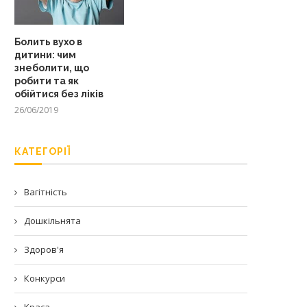
Болить вухо в
дитини: чим
знеболити, що
робити та як
обійтися без ліків
26/06/2019
КАТЕГОРІЇ
Вагітність
Дошкільнята
Здоров'я
Конкурси
Краса