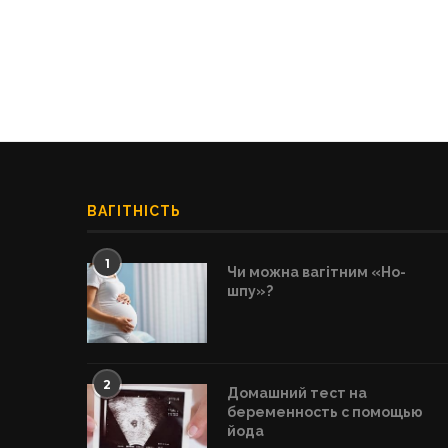
ВАГІТНІСТЬ
1
Чи можна вагітним «Но-
шпу»?
2
Домашний тест на
беременность с помощью
йода