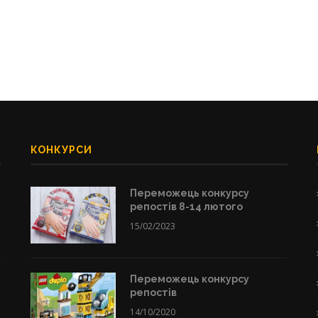
КОНКУРСИ
Переможець конкурсу
репостів 8-14 лютого
15/02/2023
Переможець конкурсу
репостів
14/10/2020