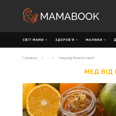
СВІТ МАМИ
ЗДОРОВ’Я
МАЛЮКИ
Головна
"мед від болю в горлі"
МЕД ВІД 