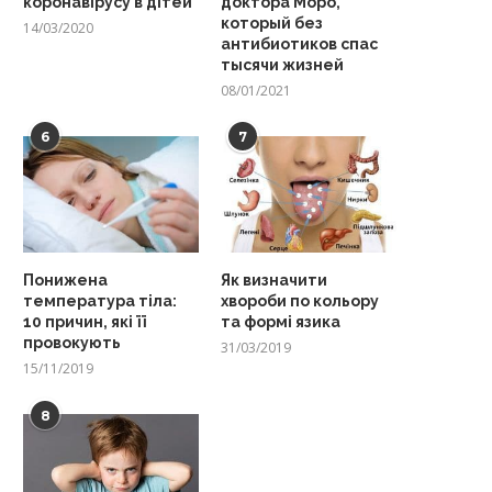
коронавірусу в дітей
доктора Моро,
который без
14/03/2020
антибиотиков спас
тысячи жизней
08/01/2021
6
7
Понижена
Як визначити
температура тіла:
хвороби по кольору
10 причин, які її
та формі язика
провокують
31/03/2019
15/11/2019
8