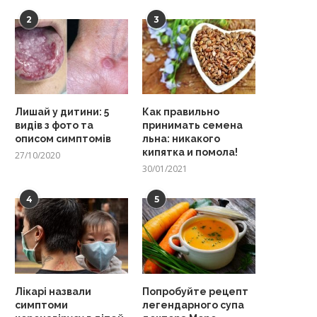
2
3
Лишай у дитини: 5
Как правильно
видів з фото та
принимать семена
описом симптомів
льна: никакого
кипятка и помола!
27/10/2020
30/01/2021
4
5
Лікарі назвали
Попробуйте рецепт
симптоми
легендарного супа