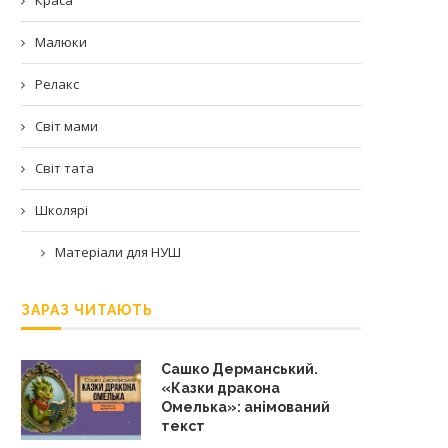
Малюки
Релакс
Світ мами
Світ тата
Школярі
Матеріали для НУШ
ЗАРАЗ ЧИТАЮТЬ
Сашко Дерманський.
«Казки дракона
Омелька»: анімований
текст