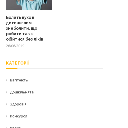
Болить вухо в
дитини: чим
знеболити, що
робити та як
обійтися без ліків
26/06/2019
КАТЕГОРІЇ
Вагітність
Дошкільнята
Здоров'я
Конкурси
Краса