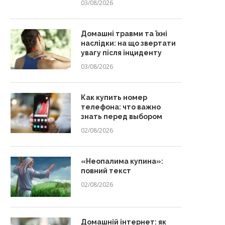
03/08/2026
Домашні травми та їхні
наслідки: на що звертати
увагу після інциденту
03/08/2026
Как купить номер
телефона: что важно
знать перед выбором
02/08/2026
«Неопалима купина»:
повний текст
02/08/2026
Домашній інтернет: як