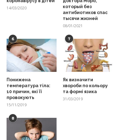
коронавірусу в дітей
доктора Моро,
который без
14/03/2020
антибиотиков спас
тысячи жизней
08/01/2021
6
7
Понижена
Як визначити
температура тіла:
хвороби по кольору
10 причин, які її
та формі язика
провокують
31/03/2019
15/11/2019
8