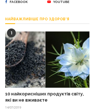
FACEBOOK
YOUTUBE
НАЙВАЖЛИВІШЕ ПРО ЗДОРОВ’Я
1
10 найкорисніших продуктів світу,
які ви не вживаєте
14/07/2019