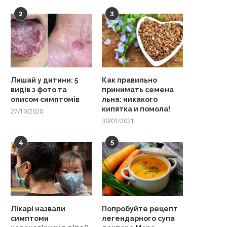
2
3
Лишай у дитини: 5
Как правильно
видів з фото та
принимать семена
описом симптомів
льна: никакого
кипятка и помола!
27/10/2020
30/01/2021
4
5
Лікарі назвали
Попробуйте рецепт
симптоми
легендарного супа