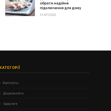
обрати надійне
підключення для дому
31/07/2026
КАТЕГОРІЇ
Вагітність
Дошкільнята
Здоров'я