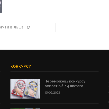
НУТИ БІЛЬШЕ
КОНКУРСИ
Переможець конкурсу
репостів 8-14 лютого
15/02/2023