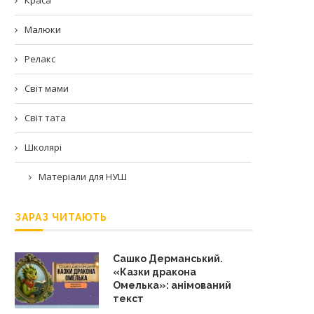
Малюки
Релакс
Світ мами
Світ тата
Школярі
Матеріали для НУШ
ЗАРАЗ ЧИТАЮТЬ
Сашко Дерманський.
«Казки дракона
Омелька»: анімований
текст