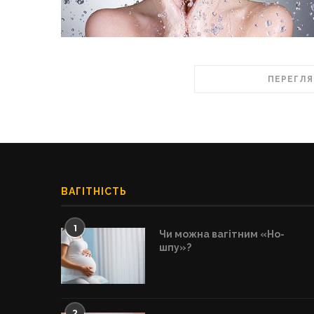
ПЕРЕГЛЯ
ВАГІТНІСТЬ
1
Чи можна вагітним «Но-
шпу»?
2