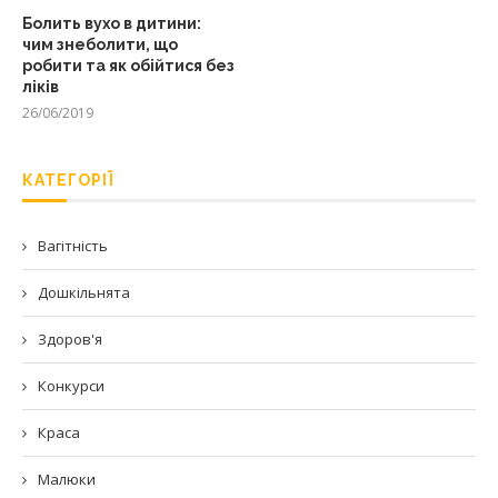
Болить вухо в дитини:
чим знеболити, що
робити та як обійтися без
ліків
26/06/2019
КАТЕГОРІЇ
Вагітність
Дошкільнята
Здоров'я
Конкурси
Краса
Малюки