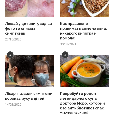
Лишай у дитини: 5 видів з
Как правильно
фото та описом
принимать семена льна:
симптомів
никакого кипятка и
помола!
27/10/2020
30/01/2021
4
5
Лікарі назвали симптоми
Попробуйте рецепт
коронавірусу в дітей
легендарного супа
доктора Моро, который
14/03/2020
без антибиотиков спас
тысячи жизней