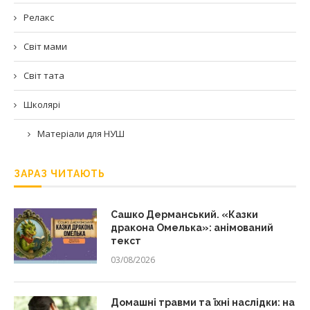
Релакс
Світ мами
Світ тата
Школярі
Матеріали для НУШ
ЗАРАЗ ЧИТАЮТЬ
Сашко Дерманський. «Казки
дракона Омелька»: анімований
текст
03/08/2026
Домашні травми та їхні наслідки: на