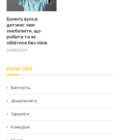
Болить вухо в
дитини: чим
знеболити, що
робити та як
обійтися без ліків
26/06/2019
КАТЕГОРІЇ
Вагітність
Дошкільнята
Здоров'я
Конкурси
Краса