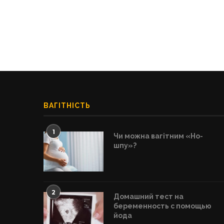
ВАГІТНІСТЬ
1
Чи можна вагітним «Но-
шпу»?
2
Домашний тест на
беременность с помощью
йода