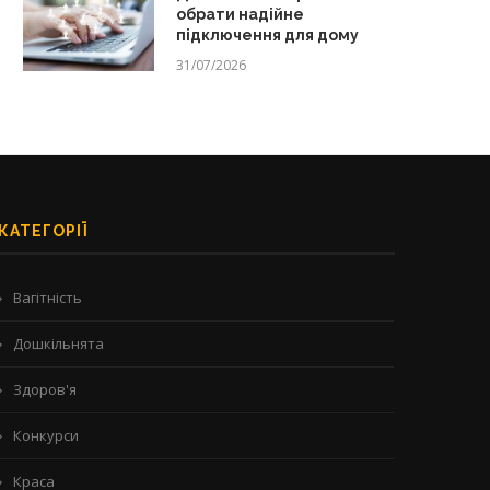
обрати надійне
підключення для дому
31/07/2026
КАТЕГОРІЇ
Вагітність
Дошкільнята
Здоров'я
Конкурси
Краса