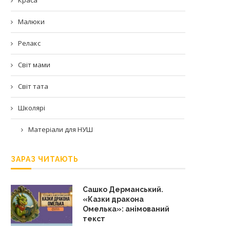
Малюки
Релакс
Світ мами
Світ тата
Школярі
Матеріали для НУШ
ЗАРАЗ ЧИТАЮТЬ
Сашко Дерманський.
«Казки дракона
Омелька»: анімований
текст