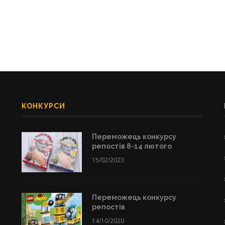
КОНКУРСИ
Переможець конкурсу
репостів 8-14 лютого
15/02/2023
Переможець конкурсу
репостів
14/10/2020