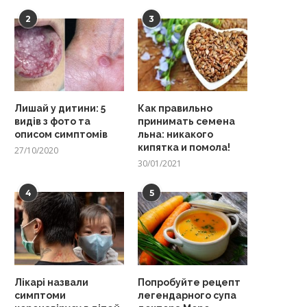
2
3
Лишай у дитини: 5
Как правильно
видів з фото та
принимать семена
описом симптомів
льна: никакого
кипятка и помола!
27/10/2020
30/01/2021
4
5
Лікарі назвали
Попробуйте рецепт
симптоми
легендарного супа