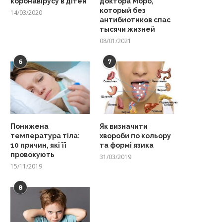
коронавірусу в дітей
доктора Моро,
который без
14/03/2020
антибиотиков спас
тысячи жизней
08/01/2021
6
7
Понижена
Як визначити
температура тіла:
хвороби по кольору
10 причин, які її
та формі язика
провокують
31/03/2019
15/11/2019
8