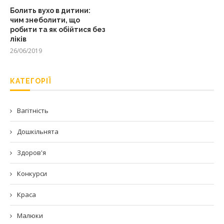
Болить вухо в дитини:
чим знеболити, що
робити та як обійтися без
ліків
26/06/2019
КАТЕГОРІЇ
Вагітність
Дошкільнята
Здоров'я
Конкурси
Краса
Малюки