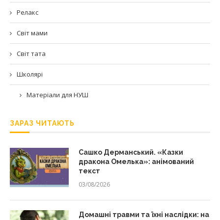
Релакс
Світ мами
Світ тата
Школярі
Матеріали для НУШ
ЗАРАЗ ЧИТАЮТЬ
Сашко Дерманський. «Казки
дракона Омелька»: анімований
текст
03/08/2026
Домашні травми та їхні наслідки: на