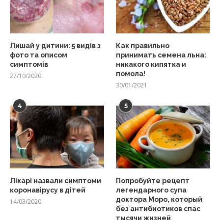
Лишай у дитини: 5 видів з
Как правильно
фото та описом
принимать семена льна:
симптомів
никакого кипятка и
помола!
27/10/2020
30/01/2021
4
5
Лікарі назвали симптоми
Попробуйте рецепт
коронавірусу в дітей
легендарного супа
доктора Моро, который
14/03/2020
без антибиотиков спас
тысячи жизней