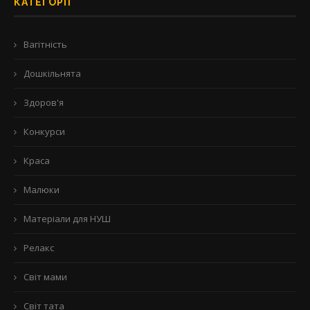
КАТЕГОРІЇ
Вагітність
Дошкільнята
Здоров'я
Конкурси
Краса
Малюки
Матеріали для НУШ
Релакс
Світ мами
Світ тата