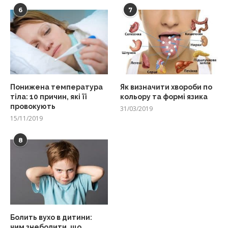
6
7
Понижена температура
Як визначити хвороби по
тіла: 10 причин, які її
кольору та формі язика
провокують
31/03/2019
15/11/2019
8
Болить вухо в дитини:
чим знеболити, що