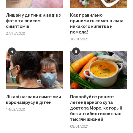
Лишай у дитини: 5 видів з
Как правильно
фото та описом
принимать семена льна:
симптомів
никакого кипятка и
помола!
27/10/2020
30/01/2021
4
5
Лікарі назвали симптоми
Попробуйте рецепт
коронавірусу в дітей
легендарного супа
доктора Моро, который
14/03/2020
без антибиотиков спас
тысячи жизней
08/01/2021