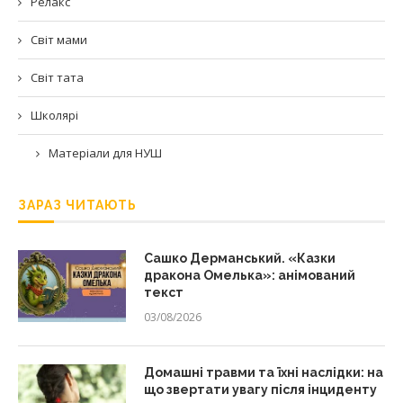
Релакс
Світ мами
Світ тата
Школярі
Матеріали для НУШ
ЗАРАЗ ЧИТАЮТЬ
Сашко Дерманський. «Казки
дракона Омелька»: анімований
текст
03/08/2026
Домашні травми та їхні наслідки: на
що звертати увагу після інциденту