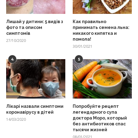
Лишай у дитини: 5 видів з
Как правильно
фото та описом
принимать семена льна:
симптомів
никакого кипятка и
помола!
27/10/2020
30/01/2021
4
5
Лікарі назвали симптоми
Попробуйте рецепт
коронавірусу в дітей
легендарного супа
доктора Моро, который
14/03/2020
без антибиотиков спас
тысячи жизней
08/01/2021