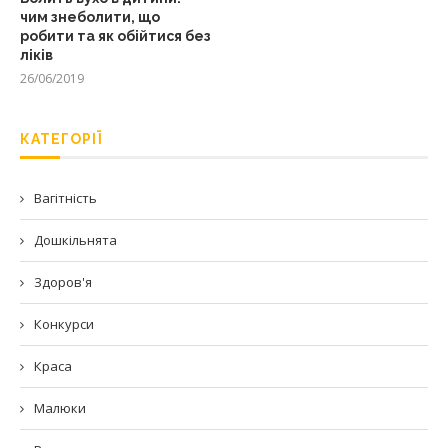
чим знеболити, що
робити та як обійтися без
ліків
26/06/2019
КАТЕГОРІЇ
Вагітність
Дошкільнята
Здоров'я
Конкурси
Краса
Малюки