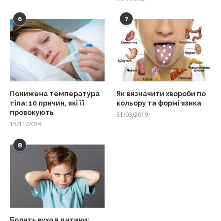
6
7
Понижена температура
Як визначити хвороби по
тіла: 10 причин, які її
кольору та формі язика
провокують
31/03/2019
15/11/2019
8
Болить вухо в дитини: